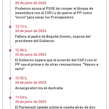
26
de
junio
de
2024
Podemos acusa al PSOE de romper el bloque de
investidura con el CGPJ y de querer al PP como
"socio" para sacar los Presupuestos
12:13 h
,
26
de
junio
de
2024
Fallece el padre de Begoña Gómez, esposa del
presidente del Gobierno
12:06 h
,
26
de
junio
de
2024
El Gobierno espera que el acuerdo del CGPJ con el
PP sea el primero de otras renovaciones: "Vamos a
verlo"
12:02 h
,
26
de
junio
de
2024
Assange aterriza en Australia
11:54 h
,
26
de
junio
de
2024
El Parlament catalán activa la cuenta atrás de dos