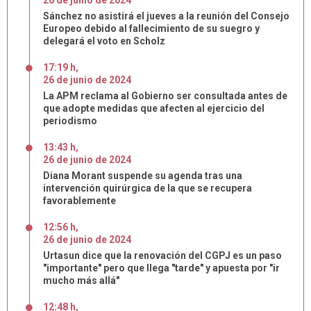
26
de
junio
de
2024
Sánchez no asistirá el jueves a la reunión del Consejo
Europeo debido al fallecimiento de su suegro y
delegará el voto en Scholz
17:19 h
,
26
de
junio
de
2024
La APM reclama al Gobierno ser consultada antes de
que adopte medidas que afecten al ejercicio del
periodismo
13:43 h
,
26
de
junio
de
2024
Diana Morant suspende su agenda tras una
intervención quirúrgica de la que se recupera
favorablemente
12:56 h
,
26
de
junio
de
2024
Urtasun dice que la renovación del CGPJ es un paso
"importante" pero que llega "tarde" y apuesta por "ir
mucho más allá"
12:48 h
,