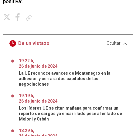
positiva".
Copiar enlace
De un vistazo
Ocultar
19:22 h
,
26
de
junio
de
2024
La UE reconoce avances de Montenegro en la
adhesión y cerrará dos capítulos de las
negociaciones
19:19 h
,
26
de
junio
de
2024
Los líderes UE se citan mañana para confirmar un
reparto de cargos ya encarrilado pese al enfado de
Meloni y Orbán
18:29 h
,