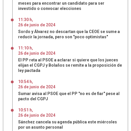
meses para encontrar un candidato para ser
investido o convocar elecciones
11:30 h
,
26
de
junio
de
2024
Sordo y Álvarez no descartan que la CEOE se sume a
reducir la jornada, pero son "poco optimistas"
11:10 h
,
26
de
junio
de
2024
El PP reta al PSOE a aclarar si quiere que los jueces
elijan el CGPJ y Bolaños se remite a la proposición de
ley pactada
10:54 h
,
26
de
junio
de
2024
Sumar avisa al PSOE que el PP "no es de fiar" pese al
pacto del CGPJ
10:51 h
,
26
de
junio
de
2024
Sánchez cancela su agenda pública este miércoles
por un asunto personal