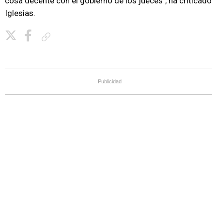
cosa decente con el gobierno de los jueces", ha criticado
Iglesias.
Copiar enlace
Publicidad