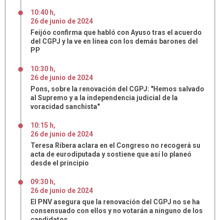
10:40 h
,
26
de
junio
de
2024
Feijóo confirma que habló con Ayuso tras el acuerdo
del CGPJ y la ve en línea con los demás barones del
PP
10:30 h
,
26
de
junio
de
2024
Pons, sobre la renovación del CGPJ: "Hemos salvado
al Supremo y a la independencia judicial de la
voracidad sanchista"
10:15 h
,
26
de
junio
de
2024
Teresa Ribera aclara en el Congreso no recogerá su
acta de eurodiputada y sostiene que así lo planeó
desde el principio
09:30 h
,
26
de
junio
de
2024
El PNV asegura que la renovación del CGPJ no se ha
consensuado con ellos y no votarán a ninguno de los
candidatos