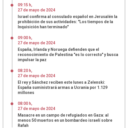
09:15 h
,
27
de
mayo
de
2024
Israel confirma al consulado español en Jerusalén la
prohibición de sus actividades: "Los tiempos de la
Inquisición han terminado"
09:00 h
,
27
de
mayo
de
2024
España, Irlanda y Noruega defienden que el
reconocimiento de Palestina "es lo correcto" y busca
impulsar la paz
08:20 h
,
27
de
mayo
de
2024
El rey y Sánchez reciben este lunes a Zelenski:
España suministrará armas a Ucrania por 1.129
millones
08:00 h
,
27
de
mayo
de
2024
Masacre en un campo de refugiados en Gaza: al
menos 50 muertos en un bombardeo israelí sobre
Rafah