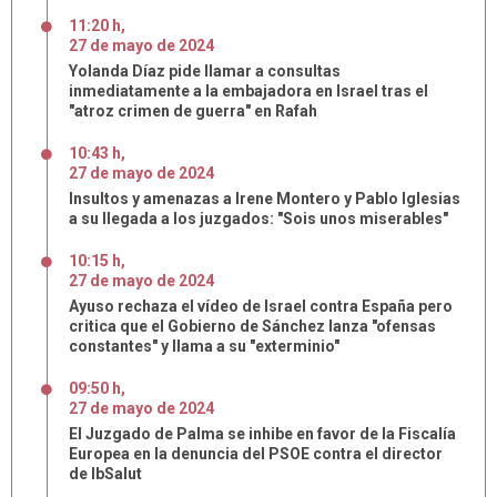
11:20 h
,
27
de
mayo
de
2024
Yolanda Díaz pide llamar a consultas
inmediatamente a la embajadora en Israel tras el
"atroz crimen de guerra" en Rafah
10:43 h
,
27
de
mayo
de
2024
Insultos y amenazas a Irene Montero y Pablo Iglesias
a su llegada a los juzgados: "Sois unos miserables"
10:15 h
,
27
de
mayo
de
2024
Ayuso rechaza el vídeo de Israel contra España pero
critica que el Gobierno de Sánchez lanza "ofensas
constantes" y llama a su "exterminio"
09:50 h
,
27
de
mayo
de
2024
El Juzgado de Palma se inhibe en favor de la Fiscalía
Europea en la denuncia del PSOE contra el director
de IbSalut