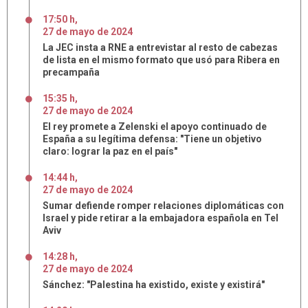
17:50 h
,
27
de
mayo
de
2024
La JEC insta a RNE a entrevistar al resto de cabezas
de lista en el mismo formato que usó para Ribera en
precampaña
15:35 h
,
27
de
mayo
de
2024
El rey promete a Zelenski el apoyo continuado de
España a su legítima defensa: "Tiene un objetivo
claro: lograr la paz en el país"
14:44 h
,
27
de
mayo
de
2024
Sumar defiende romper relaciones diplomáticas con
Israel y pide retirar a la embajadora española en Tel
Aviv
14:28 h
,
27
de
mayo
de
2024
Sánchez: "Palestina ha existido, existe y existirá"