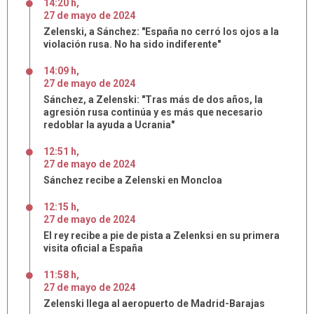
14:20 h
,
27
de
mayo
de
2024
Zelenski, a Sánchez: "España no cerró los ojos a la
violación rusa. No ha sido indiferente"
14:09 h
,
27
de
mayo
de
2024
Sánchez, a Zelenski: "Tras más de dos años, la
agresión rusa continúa y es más que necesario
redoblar la ayuda a Ucrania"
12:51 h
,
27
de
mayo
de
2024
Sánchez recibe a Zelenski en Moncloa
12:15 h
,
27
de
mayo
de
2024
El rey recibe a pie de pista a Zelenksi en su primera
visita oficial a España
11:58 h
,
27
de
mayo
de
2024
Zelenski llega al aeropuerto de Madrid-Barajas