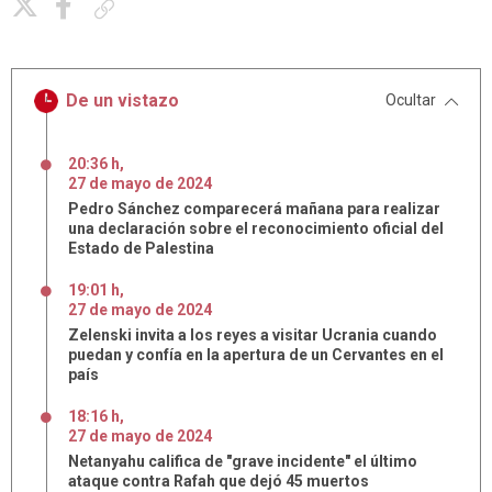
Copiar enlace
De un vistazo
Ocultar
20:36 h
,
27
de
mayo
de
2024
Pedro Sánchez comparecerá mañana para realizar
una declaración sobre el reconocimiento oficial del
Estado de Palestina
19:01 h
,
27
de
mayo
de
2024
Zelenski invita a los reyes a visitar Ucrania cuando
puedan y confía en la apertura de un Cervantes en el
país
18:16 h
,
27
de
mayo
de
2024
Netanyahu califica de "grave incidente" el último
ataque contra Rafah que dejó 45 muertos