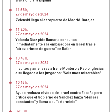
visita oficial a España
11:58 h
,
27
de
mayo
de
2024
Zelenski llega al aeropuerto de Madrid-Barajas
11:20 h
,
27
de
mayo
de
2024
Yolanda Díaz pide llamar a consultas
inmediatamente a la embajadora en Israel tras el
"atroz crimen de guerra" en Rafah
10:43 h
,
27
de
mayo
de
2024
Insultos y amenazas a Irene Montero y Pablo Iglesias
a su llegada a los juzgados: "Sois unos miserables"
10:15 h
,
27
de
mayo
de
2024
Ayuso rechaza el vídeo de Israel contra España pero
critica que el Gobierno de Sánchez lanza "ofensas
constantes" y llama a su "exterminio"
09:50 h
,