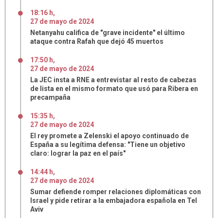
18:16 h
,
27
de
mayo
de
2024
Netanyahu califica de "grave incidente" el último
ataque contra Rafah que dejó 45 muertos
17:50 h
,
27
de
mayo
de
2024
La JEC insta a RNE a entrevistar al resto de cabezas
de lista en el mismo formato que usó para Ribera en
precampaña
15:35 h
,
27
de
mayo
de
2024
El rey promete a Zelenski el apoyo continuado de
España a su legítima defensa: "Tiene un objetivo
claro: lograr la paz en el país"
14:44 h
,
27
de
mayo
de
2024
Sumar defiende romper relaciones diplomáticas con
Israel y pide retirar a la embajadora española en Tel
Aviv