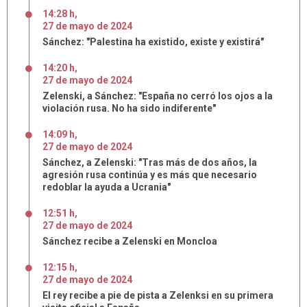
14:28 h
,
27
de
mayo
de
2024
Sánchez: "Palestina ha existido, existe y existirá"
14:20 h
,
27
de
mayo
de
2024
Zelenski, a Sánchez: "España no cerró los ojos a la
violación rusa. No ha sido indiferente"
14:09 h
,
27
de
mayo
de
2024
Sánchez, a Zelenski: "Tras más de dos años, la
agresión rusa continúa y es más que necesario
redoblar la ayuda a Ucrania"
12:51 h
,
27
de
mayo
de
2024
Sánchez recibe a Zelenski en Moncloa
12:15 h
,
27
de
mayo
de
2024
El rey recibe a pie de pista a Zelenksi en su primera