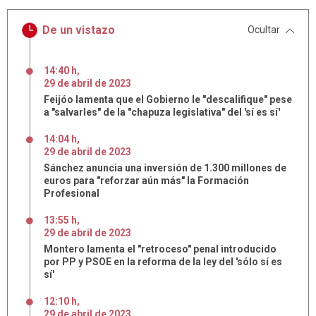
De un vistazo
Ocultar
14:40 h
,
29
de
abril
de
2023
Feijóo lamenta que el Gobierno le "descalifique" pese
a "salvarles" de la "chapuza legislativa" del 'sí es sí'
14:04 h
,
29
de
abril
de
2023
Sánchez anuncia una inversión de 1.300 millones de
euros para "reforzar aún más" la Formación
Profesional
13:55 h
,
29
de
abril
de
2023
Montero lamenta el "retroceso" penal introducido
por PP y PSOE en la reforma de la ley del 'sólo sí es
sí'
12:10 h
,
29
de
abril
de
2023