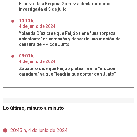
El juez cita a Begoña Gómez a declarar como
investigada el 5 de julio
10:10 h
,
4
de
junio
de
2024
Yolanda Díaz cree que Feijóo tiene "una torpeza
aplastante" en campaña y descarta una moción de
censura de PP con Junts
08:00 h
,
4
de
junio
de
2024
Zapatero dice que Feijóo platearía una "moción
caradura" ya que "tendría que contar con Junts"
Lo último, minuto a minuto
20:45 h, 4 de junio de 2024