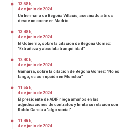
13:58 h
,
4
de
junio
de
2024
Un hermano de Begoña Villacís, asesinado a tiros
desde un coche en Madrid
13:48 h
,
4
de
junio
de
2024
El Gobierno, sobre la citación de Begoña Gómez:
"Extrañeza y absoluta tranquilidad"
12:40 h
,
4
de
junio
de
2024
Gamarra, sobre la citación de Begoña Gómez: "No es
fango, es corrupción en Moncloa"
11:55 h
,
4
de
junio
de
2024
El presidente de ADIF niega amaños en las
adjudicaciones de contratos y limita su relación con
Koldo García a "algo social"
11:45 h
,
4
de
junio
de
2024