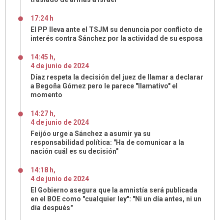
17:24 h
El PP lleva ante el TSJM su denuncia por conflicto de
interés contra Sánchez por la actividad de su esposa
14:45 h
,
4
de
junio
de
2024
Díaz respeta la decisión del juez de llamar a declarar
a Begoña Gómez pero le parece "llamativo" el
momento
14:27 h
,
4
de
junio
de
2024
Feijóo urge a Sánchez a asumir ya su
responsabilidad política: "Ha de comunicar a la
nación cuál es su decisión"
14:18 h
,
4
de
junio
de
2024
El Gobierno asegura que la amnistía será publicada
en el BOE como "cualquier ley": "Ni un día antes, ni un
día después"