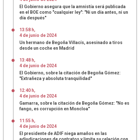
El Gobierno asegura que la amnistía será publicada
en el BOE como "cualquier ley": "Ni un día antes, ni un
día después"
13:58 h
,
4
de
junio
de
2024
Un hermano de Begoña Villacís, asesinado a tiros
desde un coche en Madrid
13:48 h
,
4
de
junio
de
2024
El Gobierno, sobre la citación de Begoña Gómez:
"Extrañeza y absoluta tranquilidad"
12:40 h
,
4
de
junio
de
2024
Gamarra, sobre la citación de Begoña Gómez: "No es
fango, es corrupción en Moncloa"
11:55 h
,
4
de
junio
de
2024
El presidente de ADIF niega amaños en las
adjudicaciones de contratos y limita su relación con