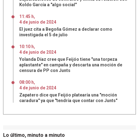
Koldo García a "algo social"
11:45 h
,
4
de
junio
de
2024
El juez cita a Begoña Gómez a declarar como
investigada el 5 de julio
10:10 h
,
4
de
junio
de
2024
Yolanda Díaz cree que Feijóo tiene "una torpeza
aplastante" en campaña y descarta una moción de
censura de PP con Junts
08:00 h
,
4
de
junio
de
2024
Zapatero dice que Feijóo platearía una "moción
caradura" ya que "tendría que contar con Junts"
Lo último, minuto a minuto