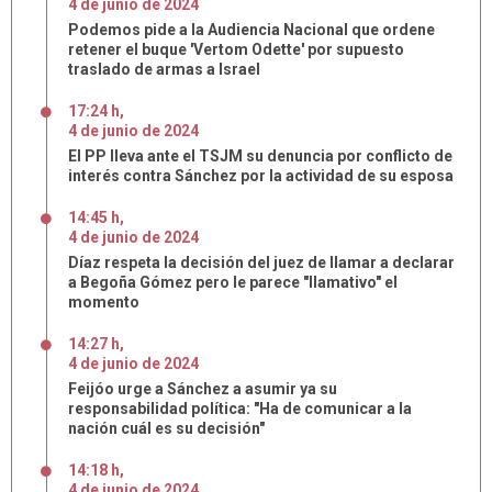
4
de
junio
de
2024
Podemos pide a la Audiencia Nacional que ordene
retener el buque 'Vertom Odette' por supuesto
traslado de armas a Israel
17:24 h
,
4
de
junio
de
2024
El PP lleva ante el TSJM su denuncia por conflicto de
interés contra Sánchez por la actividad de su esposa
14:45 h
,
4
de
junio
de
2024
Díaz respeta la decisión del juez de llamar a declarar
a Begoña Gómez pero le parece "llamativo" el
momento
14:27 h
,
4
de
junio
de
2024
Feijóo urge a Sánchez a asumir ya su
responsabilidad política: "Ha de comunicar a la
nación cuál es su decisión"
14:18 h
,
4
de
junio
de
2024