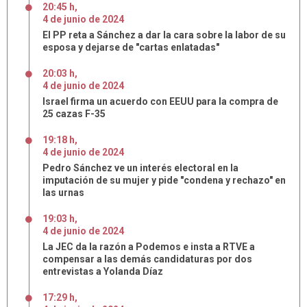
20:45 h
,
4
de
junio
de
2024
El PP reta a Sánchez a dar la cara sobre la labor de su
esposa y dejarse de "cartas enlatadas"
20:03 h
,
4
de
junio
de
2024
Israel firma un acuerdo con EEUU para la compra de
25 cazas F-35
19:18 h
,
4
de
junio
de
2024
Pedro Sánchez ve un interés electoral en la
imputación de su mujer y pide "condena y rechazo" en
las urnas
19:03 h
,
4
de
junio
de
2024
La JEC da la razón a Podemos e insta a RTVE a
compensar a las demás candidaturas por dos
entrevistas a Yolanda Díaz
17:29 h
,