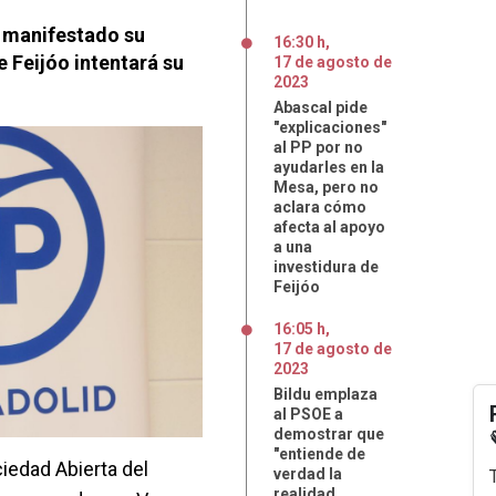
a manifestado su
16:30 h
,
 Feijóo intentará su
17
de
agosto
de
2023
Abascal pide
"explicaciones"
al PP por no
ayudarles en la
Mesa, pero no
aclara cómo
afecta al apoyo
a una
investidura de
Feijóo
16:05 h
,
17
de
agosto
de
2023
Bildu emplaza
al PSOE a
demostrar que
"entiende de
ciedad Abierta del
verdad la
realidad