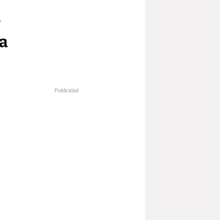
y
la
Publicidad