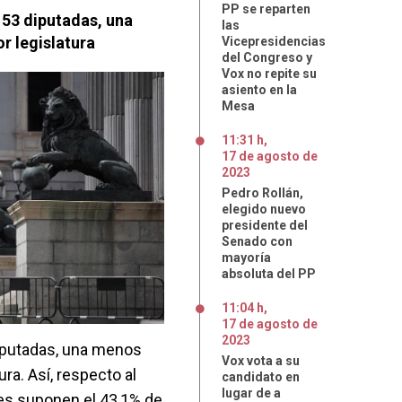
PP se reparten
53 diputadas, una
las
or legislatura
Vicepresidencias
del Congreso y
Vox no repite su
asiento en la
Mesa
11:31 h
,
17
de
agosto
de
2023
Pedro Rollán,
elegido nuevo
presidente del
Senado con
mayoría
absoluta del PP
11:04 h
,
17
de
agosto
de
2023
iputadas, una menos
Vox vota a su
tura. Así, respecto al
candidato en
lugar de a
res suponen el 43,1% de