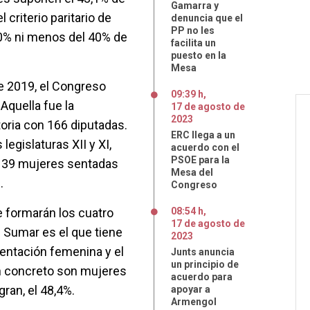
Gamarra y
 criterio paritario de
denuncia que el
PP no les
0% ni menos del 40% de
facilita un
puesto en la
Mesa
de 2019, el Congreso
09:39 h
,
Aquella fue la
17
de
agosto
de
2023
storia con 166 diputadas.
ERC llega a un
 legislaturas XII y XI,
acuerdo con el
PSOE para la
 139 mujeres sentadas
Mesa del
.
Congreso
e formarán los cuatro
08:54 h
,
17
de
agosto
de
e Sumar es el que tiene
2023
entación femenina y el
Junts anuncia
un principio de
n concreto son mujeres
acuerdo para
gran, el 48,4%.
apoyar a
Armengol