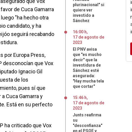
a asegurado que Vox
plurinacional" si
a favor de Cuca Gamarra
quiere ver
investido a
 luego "ha hecho otra
Sánchez
io candidato, y ha
16:00 h
,
ijóo seguirá recabando
17
de
agosto
de
stidura.
2023
El PNV avisa
s por Europa Press,
que "es mucho
decir" que la
PP desconocían que Vox
investidura de
Sánchez esté
diputado Ignacio Gil
asegurada:
puesta de los
"Hay mucha tela
que cortar"
miento, pues sí que
r a Cuca Gamarra y
15:46 h
,
17
de
agosto
de
te. Está en su perfecto
2023
Junts reafirma
su
PP ha criticado que Vox
"desconfianza"
en el PSOE y