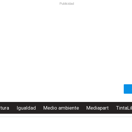
Publicidad
ltura
Igualdad
Medio ambiente
Mediapart
TintaLi