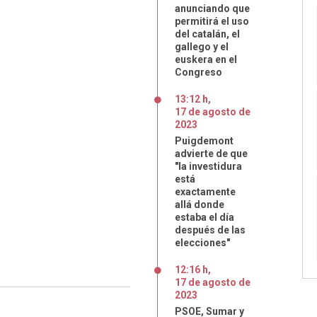
anunciando que
permitirá el uso
del catalán, el
gallego y el
euskera en el
Congreso
13:12 h
,
17
de
agosto
de
2023
Puigdemont
advierte de que
"la investidura
está
exactamente
allá donde
estaba el día
después de las
elecciones"
12:16 h
,
17
de
agosto
de
2023
PSOE, Sumar y