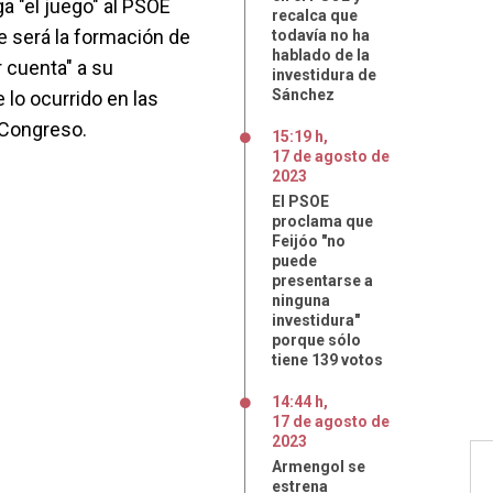
 "el juego" al PSOE
recalca que
e será la formación de
todavía no ha
hablado de la
 cuenta" a su
investidura de
Sánchez
 lo ocurrido en las
 Congreso.
15:19 h
,
17
de
agosto
de
2023
El PSOE
proclama que
Feijóo "no
puede
presentarse a
ninguna
investidura"
porque sólo
tiene 139 votos
14:44 h
,
17
de
agosto
de
2023
Armengol se
estrena