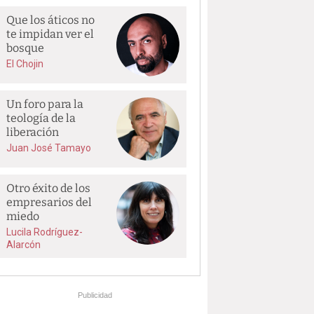
Que los áticos no
te impidan ver el
bosque
El Chojin
Un foro para la
teología de la
liberación
Juan José Tamayo
Otro éxito de los
empresarios del
miedo
Lucila Rodríguez-
Alarcón
Publicidad