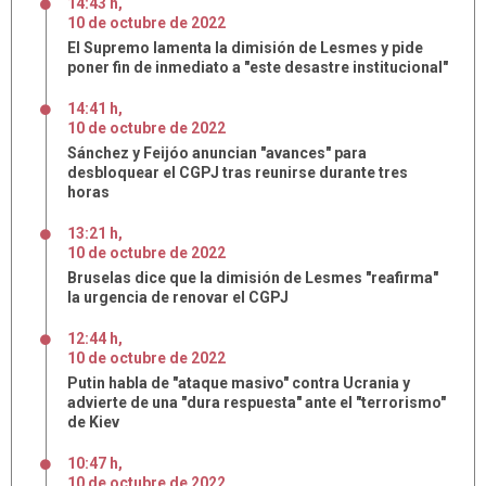
14:43 h
,
10
de
octubre
de
2022
El Supremo lamenta la dimisión de Lesmes y pide
poner fin de inmediato a "este desastre institucional"
14:41 h
,
10
de
octubre
de
2022
Sánchez y Feijóo anuncian "avances" para
desbloquear el CGPJ tras reunirse durante tres
horas
13:21 h
,
10
de
octubre
de
2022
Bruselas dice que la dimisión de Lesmes "reafirma"
la urgencia de renovar el CGPJ
12:44 h
,
10
de
octubre
de
2022
Putin habla de "ataque masivo" contra Ucrania y
advierte de una "dura respuesta" ante el "terrorismo"
de Kiev
10:47 h
,
10
de
octubre
de
2022