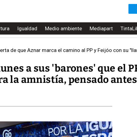
ltura
Igualdad
Medio ambiente
Mediapart
TintaLi
erta de que Aznar marca el camino al PP y Feijóo con su "lla
lunes a sus 'barones' que el P
ra la amnistía, pensado antes