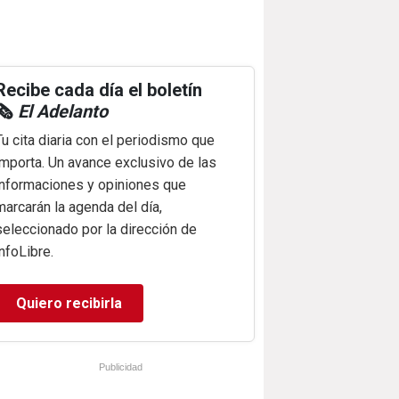
Recibe cada día el boletín
🗞️
El Adelanto
Tu cita diaria con el periodismo que
importa. Un avance exclusivo de las
informaciones y opiniones que
marcarán la agenda del día,
seleccionado por la dirección de
infoLibre.
Quiero recibirla
Publicidad