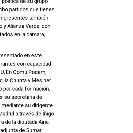
 política de su grupo
ocho partidos que tienen
án presentes también
 y Alianza Verde, con
utados en la cámara,
resentado en este
grantes con capacidad
 IU, En Comú Podem,
, la Chunta y Més per
 por cada formación.
 su secretaria de
IU mediante su dirigente
adrid a través de Íñigo
ra de la diputada Aina
z adjunta de Sumar.