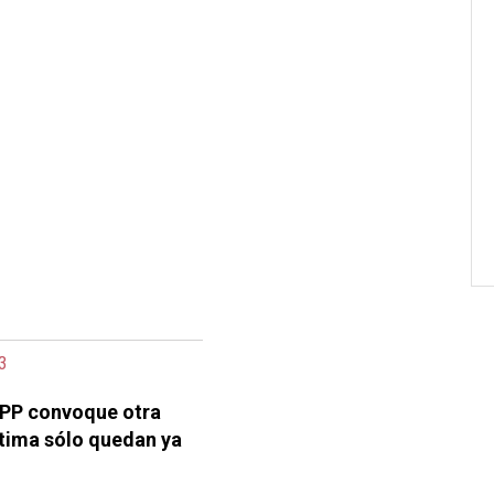
3
l PP convoque otra
ltima sólo quedan ya