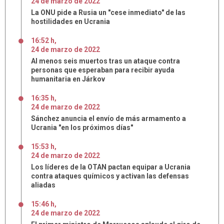
24
de
marzo
de
2022
La ONU pide a Rusia un "cese inmediato" de las
hostilidades en Ucrania
16:52 h
,
24
de
marzo
de
2022
Al menos seis muertos tras un ataque contra
personas que esperaban para recibir ayuda
humanitaria en Járkov
16:35 h
,
24
de
marzo
de
2022
Sánchez anuncia el envío de más armamento a
Ucrania "en los próximos días"
15:53 h
,
24
de
marzo
de
2022
Los líderes de la OTAN pactan equipar a Ucrania
contra ataques químicos y activan las defensas
aliadas
15:46 h
,
24
de
marzo
de
2022