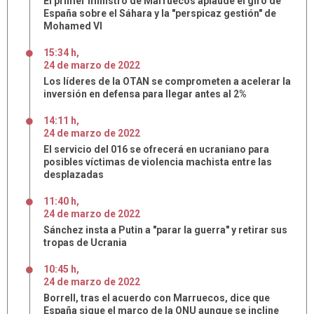
El primer ministro de Marruecos aplaude el giro de
España sobre el Sáhara y la "perspicaz gestión" de
Mohamed VI
15:34 h
,
24
de
marzo
de
2022
Los líderes de la OTAN se comprometen a acelerar la
inversión en defensa para llegar antes al 2%
14:11 h
,
24
de
marzo
de
2022
El servicio del 016 se ofrecerá en ucraniano para
posibles víctimas de violencia machista entre las
desplazadas
11:40 h
,
24
de
marzo
de
2022
Sánchez insta a Putin a "parar la guerra" y retirar sus
tropas de Ucrania
10:45 h
,
24
de
marzo
de
2022
Borrell, tras el acuerdo con Marruecos, dice que
España sigue el marco de la ONU aunque se incline