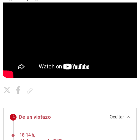
Copiar enlace
De un vistazo
Ocultar
18:14 h
,