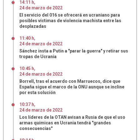
14:11 h
,
24
de
marzo
de
2022
El servicio del 016 se ofrecerá en ucraniano para
posibles víctimas de violencia machista entre las
desplazadas
11:40 h
,
24
de
marzo
de
2022
Sánchez insta a Putin a "parar la guerra" y retirar sus
tropas de Ucrania
10:45 h
,
24
de
marzo
de
2022
Borrell, tras el acuerdo con Marruecos, dice que
España sigue el marco de la ONU aunque se incline
por esta solución
10:37 h
,
24
de
marzo
de
2022
Los líderes de la OTAN avisan a Rusia de que el uso
armas químicas en Ucrania tendrá "grandes
consecuencias"