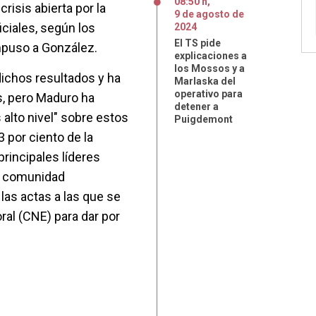
08:50 h
,
crisis abierta por la
9
de
agosto
de
iciales, según los
2024
El TS pide
mpuso a González.
explicaciones a
los Mossos y a
ichos resultados y ha
Marlaska del
operativo para
, pero Maduro ha
detener a
 alto nivel" sobre estos
Puigdemont
por ciento de la
principales líderes
a comunidad
 las actas a las que se
ral (CNE) para dar por