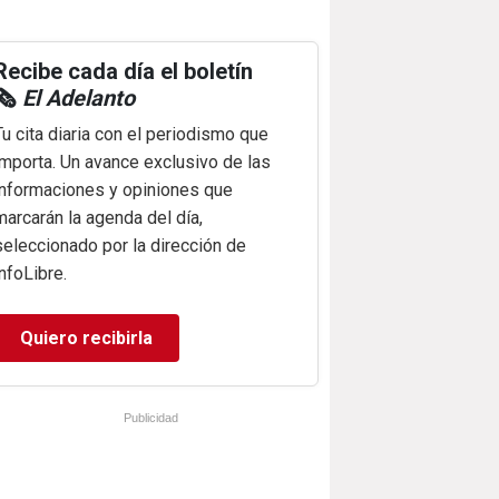
Recibe cada día el boletín
🗞️
El Adelanto
Tu cita diaria con el periodismo que
importa. Un avance exclusivo de las
informaciones y opiniones que
marcarán la agenda del día,
seleccionado por la dirección de
infoLibre.
Quiero recibirla
Publicidad