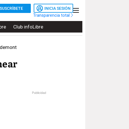
SUSCRÍBETE
INICIA SESIÓN
Transparencia total
bre
Club infoLibre
igdemont
near
Publicidad