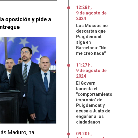
12:28 h
,
9
de
agosto
de
a oposición y pide a
2024
Los Mossos no
entregue
descartan que
Puigdemont
siga en
Barcelona: "No
me creo nada"
11:27 h
,
9
de
agosto
de
2024
El Govern
lamenta el
"comportamiento
impropio" de
Puigdemont y
acusa a Junts de
engañar a los
ciudadanos
lás Maduro, ha
09:20 h
,