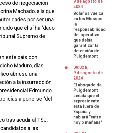
9
de
agosto
de
oceso de negociación
2024
Corina Machado, a la que
Bolaños vuelca
autoridades por ser una
en los Mossos
la
endido que él sí ha "dado
responsabilidad
del operativo
 Tribunal Supremo de
que debía
garantizar la
detención de
Puigdemont
en este país con
 dicho Maduro, días
09:02 h
,
9
de
agosto
de
lico abriese una
2024
ación a la insurrección
El abogado de
 presidencial Edmundo
Puigdemont
señala que el
 policías a ponerse "del
expresidente
está fuera de
España y
hablará "entre
 tras acudir al TSJ,
hoy o mañana"
candidatos a las