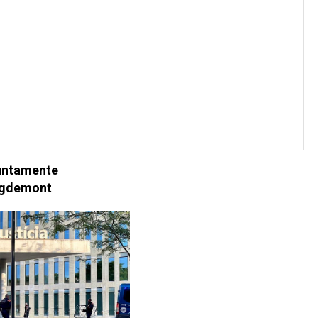
suntamente
uigdemont