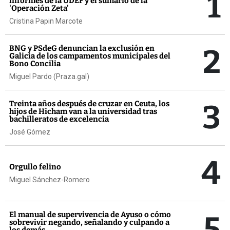
1
informes de la UDEF y el sumario de la
'Operación Zeta'
Cristina Papin Marcote
2
BNG y PSdeG denuncian la exclusión en
Galicia de los campamentos municipales del
Bono Concilia
Miguel Pardo (Praza.gal)
3
Treinta años después de cruzar en Ceuta, los
hijos de Hicham van a la universidad tras
bachilleratos de excelencia
José Gómez
4
Orgullo felino
Miguel Sánchez-Romero
5
El manual de supervivencia de Ayuso o cómo
sobrevivir negando, señalando y culpando a