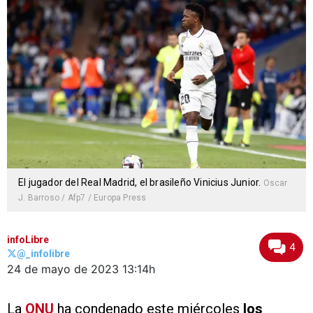
El jugador del Real Madrid, el brasileño Vinicius Junior.
Oscar
J. Barroso / Afp7 / Europa Press
infoLibre
4
@_infolibre
24 de mayo de 2023
13:14h
La
ONU
ha condenado este miércoles
los