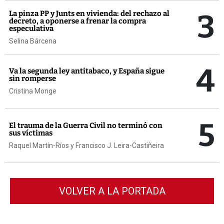
3
La pinza PP y Junts en vivienda: del rechazo al
decreto, a oponerse a frenar la compra
especulativa
Selina Bárcena
4
Va la segunda ley antitabaco, y España sigue
sin romperse
Cristina Monge
5
El trauma de la Guerra Civil no terminó con
sus víctimas
Raquel Martín-Ríos y Francisco J. Leira-Castiñeira
VOLVER A LA PORTADA