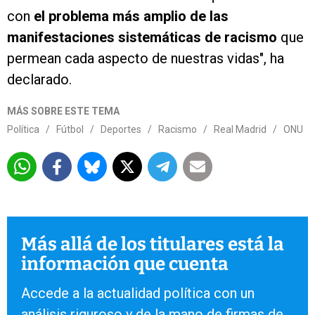
con
el problema más amplio de las
manifestaciones sistemáticas de racismo
que
permean cada aspecto de nuestras vidas", ha
declarado.
MÁS SOBRE ESTE TEMA
Política
/
Fútbol
/
Deportes
/
Racismo
/
Real Madrid
/
ONU
Más allá de los titulares está la
información que cuenta
Accede a la actualidad política con un
análisis riguroso y de la mano de firmas de