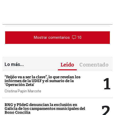
Mostrar comentarios
10
Lo más...
Leído
Comentado
1
“Feijóo va a ser la clave”, lo que revelan los
informes de la UDEF y el sumario de la
'Operación Zeta'
Cristina Papin Marcote
2
BNG y PSdeG denuncian la exclusión en
Galicia de los campamentos municipales del
Bono Concilia