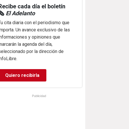
Recibe cada día el boletín
🗞️
El Adelanto
Tu cita diaria con el periodismo que
importa. Un avance exclusivo de las
informaciones y opiniones que
marcarán la agenda del día,
seleccionado por la dirección de
infoLibre.
Quiero recibirla
Publicidad