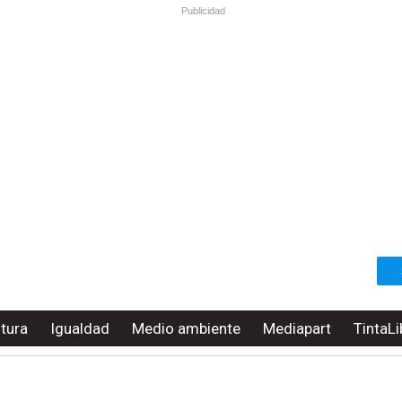
Publicidad
ltura
Igualdad
Medio ambiente
Mediapart
TintaLi