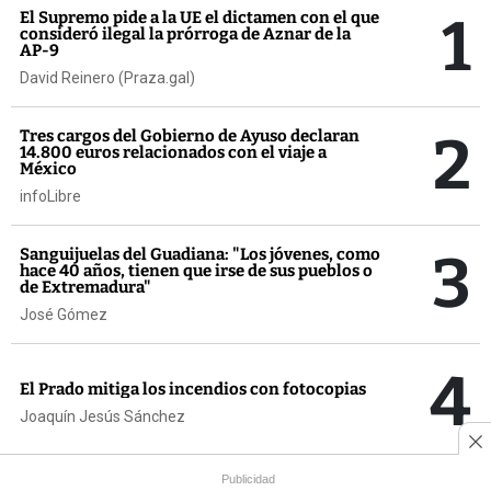
1
El Supremo pide a la UE el dictamen con el que
consideró ilegal la prórroga de Aznar de la
AP-9
David Reinero (Praza.gal)
2
Tres cargos del Gobierno de Ayuso declaran
14.800 euros relacionados con el viaje a
México
infoLibre
3
Sanguijuelas del Guadiana: "Los jóvenes, como
hace 40 años, tienen que irse de sus pueblos o
de Extremadura"
José Gómez
4
El Prado mitiga los incendios con fotocopias
Joaquín Jesús Sánchez
Publicidad