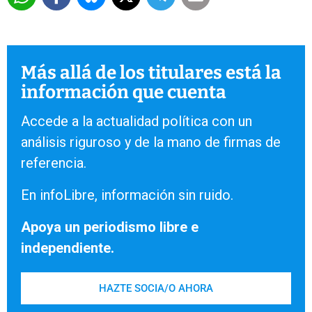
Más allá de los titulares está la
información que cuenta
Accede a la actualidad política con un
análisis riguroso y de la mano de firmas de
referencia.
En infoLibre, información sin ruido.
Apoya un periodismo libre e
independiente.
HAZTE SOCIA/O AHORA