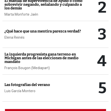
2
El manual de supervivencia de Ayuso o cómo
sobrevivir negando, señalando y culpando a
los demás
Marta Monforte Jaén
3
¿Qué hace que una mentira parezca verdad?
Elena Reinés
4
La izquierda progresista gana terreno en
Míchigan antes de las elecciones de medio
mandato
François Bougon (Mediapart)
5
Las fotografías del verano
Luis García Montero