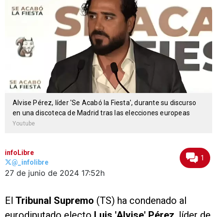
Alvise Pérez, líder 'Se Acabó la Fiesta', durante su discurso
en una discoteca de Madrid tras las elecciones europeas
Youtube
infoLibre
1
@_infolibre
27 de junio de 2024
17:52h
El
Tribunal Supremo
(TS) ha condenado al
eurodiputado electo
Luis 'Alvise' Pérez
, líder de