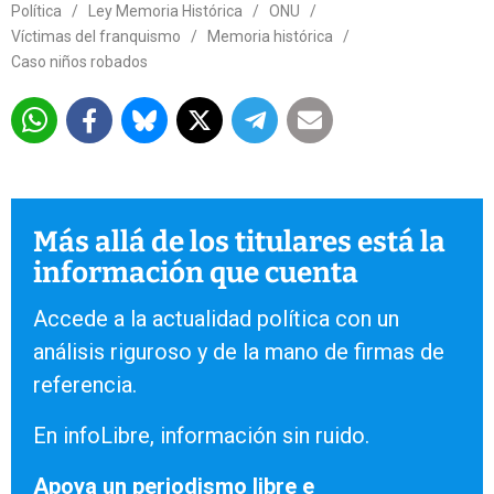
Política
/
Ley Memoria Histórica
/
ONU
/
Víctimas del franquismo
/
Memoria histórica
/
Caso niños robados
Más allá de los titulares está la
información que cuenta
Accede a la actualidad política con un
análisis riguroso y de la mano de firmas de
referencia.
En infoLibre, información sin ruido.
Apoya un periodismo libre e