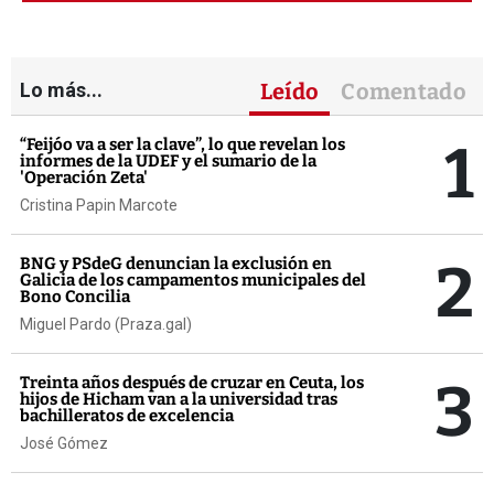
Lo más...
Leído
Comentado
1
“Feijóo va a ser la clave”, lo que revelan los
informes de la UDEF y el sumario de la
'Operación Zeta'
Cristina Papin Marcote
2
BNG y PSdeG denuncian la exclusión en
Galicia de los campamentos municipales del
Bono Concilia
Miguel Pardo (Praza.gal)
3
Treinta años después de cruzar en Ceuta, los
hijos de Hicham van a la universidad tras
bachilleratos de excelencia
José Gómez