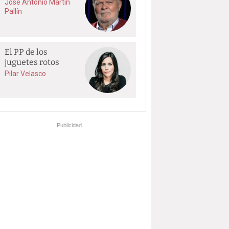
José Antonio Martín
Pallín
El PP de los
juguetes rotos
Pilar Velasco
Publicidad