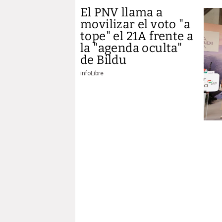
El PNV llama a
movilizar el voto "a
tope" el 21A frente a
la "agenda oculta"
de Bildu
infoLibre