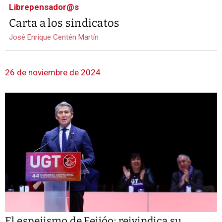
Librepensador@s
Carta a los sindicatos
José Enrique Centén Martín
26 de noviembre de 2024
El espejismo de Feijóo: reivindica su