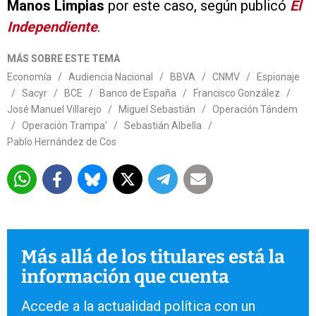
Manos Limpias
por este caso, según publicó
El
Independiente
.
MÁS SOBRE ESTE TEMA
Economía
/
Audiencia Nacional
/
BBVA
/
CNMV
/
Espionaje
/
Sacyr
/
BCE
/
Banco de España
/
Francisco González
/
José Manuel Villarejo
/
Miguel Sebastián
/
Operación Tándem
/
Operación Trampa'
/
Sebastián Albella
/
Pablo Hernández de Cos
Más allá de los titulares está la
información que cuenta
Accede a la actualidad política con un