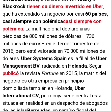
Blackrock
tienen su dinero invertido en Uber
,
que ha extendido su negocio por casi
60 países,
casi siempre con polémica
casi siempre con
polémica
. La multinacional declaró unas
pérdidas de 800 millones de dólares –736
millones de euros– en el tercer trimestre de
2016, pero está valorada en 70.000 millones de
dólares.
Uber Systems Spain
es la filial de
Uber
Management BV
, radicada en
Holanda
. Según
publicó
la revista
Fortune
en 2015, la matriz del
negocio es otra empresa en principio
domiciliada también en Holanda,
Uber
International CV
, pero cuya sede central está
situada en realidad en un despacho de abogados
de las
islas
Bermudas
, un paraíso fiscal del