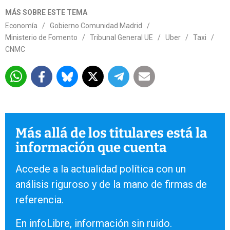
MÁS SOBRE ESTE TEMA
Economía
/
Gobierno Comunidad Madrid
/
Ministerio de Fomento
/
Tribunal General UE
/
Uber
/
Taxi
/
CNMC
Más allá de los titulares está la
información que cuenta
Accede a la actualidad política con un
análisis riguroso y de la mano de firmas de
referencia.
En infoLibre, información sin ruido.