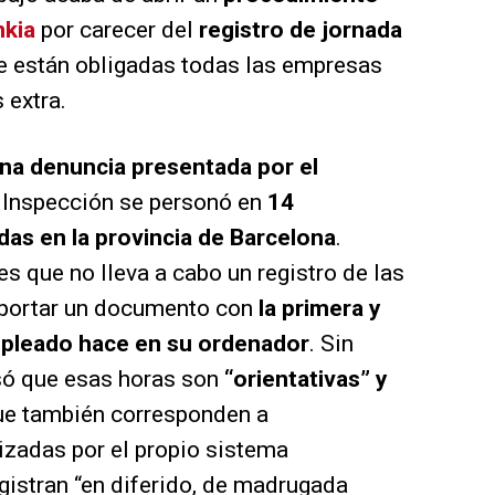
nkia
por carecer del
registro de jornada
e están obligadas todas las empresas
 extra.
na denuncia presentada por el
a Inspección se personó en
14
das en la provincia de Barcelona
.
s que no lleva a cabo un registro de las
 aportar un documento con
la primera y
mpleado hace en su ordenador
. Sin
só que esas horas son
“orientativas” y
que también corresponden a
izadas por el propio sistema
egistran “en diferido, de madrugada