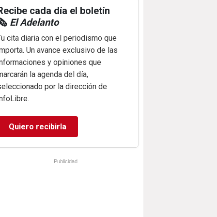
Recibe cada día el boletín
🗞️
El Adelanto
Tu cita diaria con el periodismo que
importa. Un avance exclusivo de las
informaciones y opiniones que
marcarán la agenda del día,
seleccionado por la dirección de
infoLibre.
Quiero recibirla
Publicidad