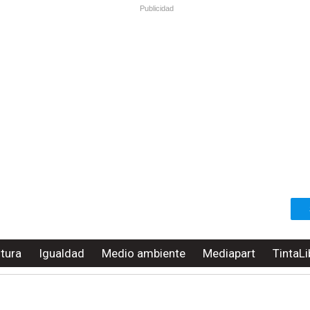
Publicidad
ltura
Igualdad
Medio ambiente
Mediapart
TintaLi