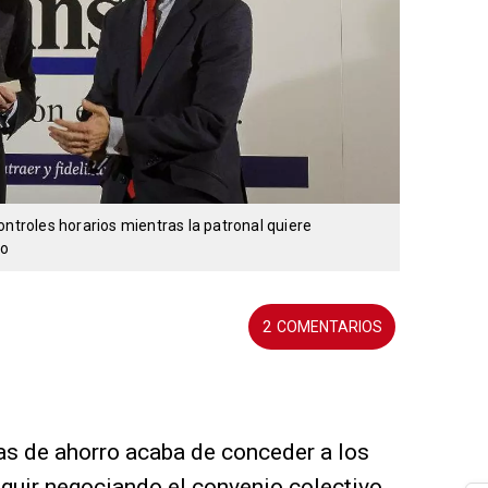
ontroles horarios mientras la patronal quiere
io
2
jas de ahorro acaba de conceder a los
guir negociando el convenio colectivo