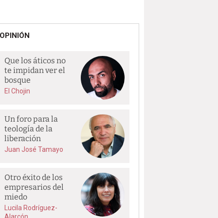
OPINIÓN
Que los áticos no
te impidan ver el
bosque
El Chojin
Un foro para la
teología de la
liberación
Juan José Tamayo
Otro éxito de los
empresarios del
miedo
Lucila Rodríguez-
Alarcón