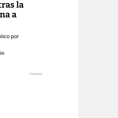
ras la
ina a
lico por
io
Publicidad