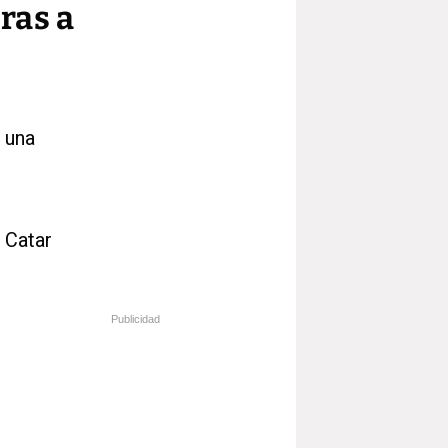
ras a
 una
 Catar
Publicidad