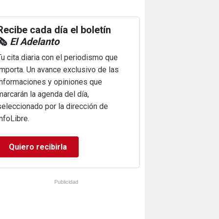
Recibe cada día el boletín
🗞️
El Adelanto
Tu cita diaria con el periodismo que
importa. Un avance exclusivo de las
informaciones y opiniones que
marcarán la agenda del día,
seleccionado por la dirección de
infoLibre.
Quiero recibirla
Publicidad