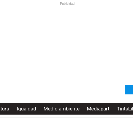
Publicidad
ltura
Igualdad
Medio ambiente
Mediapart
TintaLi