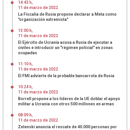
14:43 h
,
11
de
marzo
de
2022
La Fiscalía de Rusia propone declarar a Meta como
"organización extremista"
13:00 h
,
11
de
marzo
de
2022
El Ejército de Ucrania acusa a Rusia de ejecutar a
civiles e introducir un "régimen policial" en zonas
ocupadas
11:10 h
,
11
de
marzo
de
2022
El FMI advierte de la probable bancarrota de Rusia
10:24 h
,
11
de
marzo
de
2022
Borrell propone a los líderes de la UE doblar el apoyo
militar a Ucrania con otros 500 millones en armas
08:09 h
,
11
de
marzo
de
2022
Zelenski anuncia el rescate de 40.000 personas por