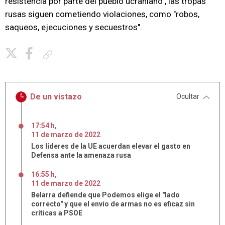
resistencia por parte del pueblo ucraniano", las tropas
rusas siguen cometiendo violaciones, como "robos,
saqueos, ejecuciones y secuestros".
Copiar enlace
De un vistazo
Ocultar
17:54 h
,
11
de
marzo
de
2022
Los líderes de la UE acuerdan elevar el gasto en
Defensa ante la amenaza rusa
16:55 h
,
11
de
marzo
de
2022
Belarra defiende que Podemos elige el "lado
correcto" y que el envío de armas no es eficaz sin
críticas a PSOE