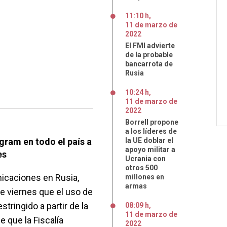
11:10 h
,
11
de
marzo
de
2022
El FMI advierte
de la probable
bancarrota de
Rusia
10:24 h
,
11
de
marzo
de
2022
Borrell propone
a los líderes de
agram en todo el país a
la UE doblar el
apoyo militar a
es
Ucrania con
otros 500
icaciones en Rusia,
millones en
armas
 viernes que el uso de
stringido a partir de la
08:09 h
,
11
de
marzo
de
 que la Fiscalía
2022