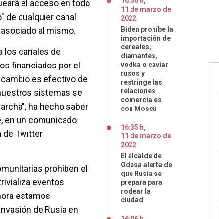
16:50 h
,
ueará el acceso en todo
11
de
marzo
de
" de cualquier canal
2022
o asociado al mismo.
Biden prohíbe la
importación de
cereales,
 los canales de
diamantes,
s financiados por el
vodka o caviar
rusos y
e cambio es efectivo de
restringe las
relaciones
nuestros sistemas se
comerciales
archa", ha hecho saber
con Moscú
e, en un comunicado
16:35 h
,
 de Twitter
11
de
marzo
de
2022
El alcalde de
Odesa alerta de
munitarias prohíben el
que Rusia se
rivializa eventos
prepara para
rodear la
hora estamos
ciudad
 invasión de Rusia en
16:06 h
,