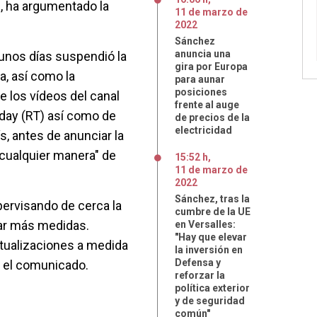
", ha argumentado la
11
de
marzo
de
2022
Sánchez
anuncia una
unos días suspendió la
gira por Europa
, así como la
para aunar
posiciones
 los vídeos del canal
frente al auge
oday (RT) así como de
de precios de la
electricidad
s, antes de anunciar la
 "cualquier manera" de
15:52 h
,
11
de
marzo
de
2022
Sánchez, tras la
ervisando de cerca la
cumbre de la UE
mar más medidas.
en Versalles:
"Hay que elevar
ualizaciones a medida
la inversión en
Defensa y
e el comunicado.
reforzar la
política exterior
y de seguridad
común"