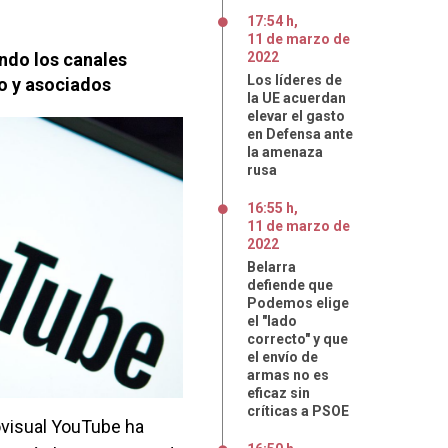
17:54 h
,
11
de
marzo
de
ndo los canales
2022
Los líderes de
so y asociados
la UE acuerdan
elevar el gasto
en Defensa ante
la amenaza
rusa
16:55 h
,
11
de
marzo
de
2022
Belarra
defiende que
Podemos elige
el "lado
correcto" y que
el envío de
armas no es
eficaz sin
críticas a PSOE
ovisual YouTube ha