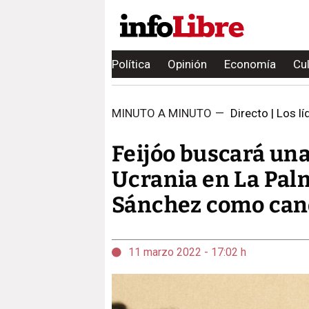
Política
Opinión
Economía
Cu
MINUTO A MINUTO
—
Directo | Los l
Feijóo buscará un
Ucrania en La Pal
Sánchez como cand
11 marzo 2022 - 17:02 h