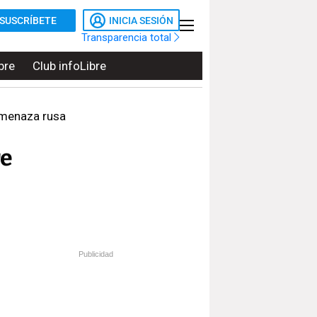
SUSCRÍBETE
INICIA SESIÓN
Transparencia total
bre
Club infoLibre
 amenaza rusa
re
Publicidad