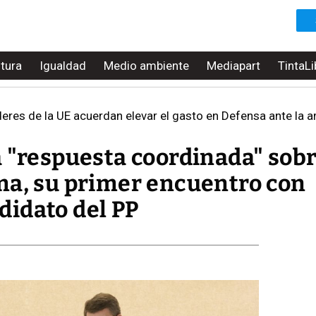
ltura
Igualdad
Medio ambiente
Mediapart
TintaLi
íderes de la UE acuerdan elevar el gasto en Defensa ante la
a "respuesta coordinada" sob
ma, su primer encuentro con
idato del PP