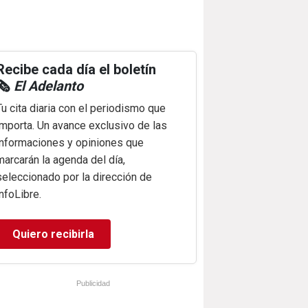
Recibe cada día el boletín
🗞️
El Adelanto
Tu cita diaria con el periodismo que
importa. Un avance exclusivo de las
informaciones y opiniones que
marcarán la agenda del día,
seleccionado por la dirección de
infoLibre.
Quiero recibirla
Publicidad