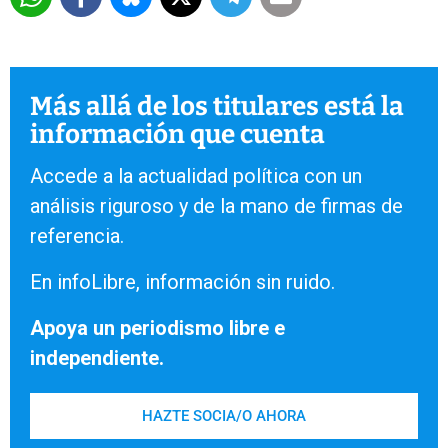
Más allá de los titulares está la
información que cuenta
Accede a la actualidad política con un
análisis riguroso y de la mano de firmas de
referencia.
En infoLibre, información sin ruido.
Apoya un periodismo libre e
independiente.
HAZTE SOCIA/O AHORA