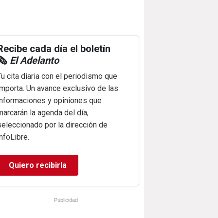
Recibe cada día el boletín
🗞️
El Adelanto
Tu cita diaria con el periodismo que
importa. Un avance exclusivo de las
informaciones y opiniones que
marcarán la agenda del día,
seleccionado por la dirección de
infoLibre.
Quiero recibirla
Publicidad