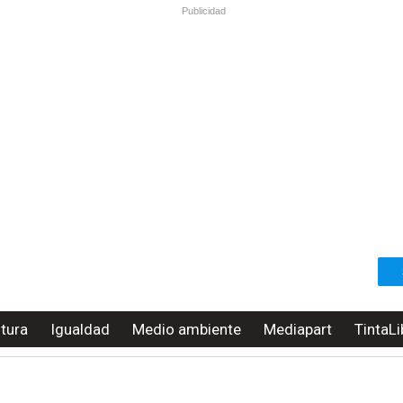
Publicidad
ltura
Igualdad
Medio ambiente
Mediapart
TintaLi