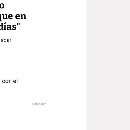
No
que en
días"
Oscar
 con el
Publicidad