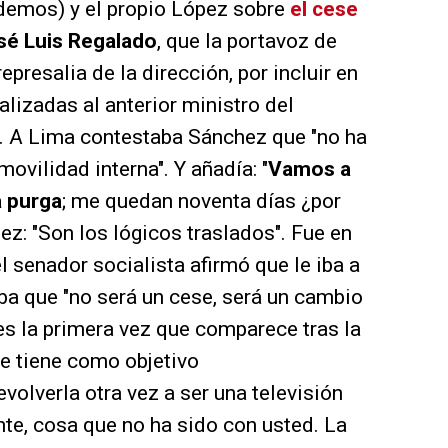
emos) y el propio López sobre
el cese
sé Luis Regalado
, que la portavoz de
epresalia de la dirección, por incluir en
lizadas al anterior ministro del
n". A Lima contestaba Sánchez que "no ha
ovilidad interna". Y añadía: "
Vamos a
a purga
; me quedan noventa días ¿por
pez: "Son los lógicos traslados". Fue en
senador socialista afirmó que le iba a
ba que "no será un cese, será un cambio
 es la primera vez que comparece tras la
ue tiene como objetivo
olverla otra vez a ser una televisión
nte, cosa que no ha sido con usted. La