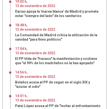
19:02 h
,
13
de
noviembre
de
2022
Darias apoya la 'marea blanca' de Madrid y promete
estar "siempre del lado" de los sanitarios
18:48 h
,
13
de
noviembre
de
2022
La Comunidad de Madrid critica la utilización de la
sanidad "para fines políticos"
17:04 h
,
13
de
noviembre
de
2022
El PP tilda de "fracaso" la manifestación y sostiene
que "el 99% de los madrileños no la han apoyado"
14:56 h
,
13
de
noviembre
de
2022
Bolaños acusa al PP de seguir en el siglo XIX y
"azuzar el odio"
14:01 h
,
13
de
noviembre
de
2022
Patxi López acusa al PP de "incitar al enfrentamiento