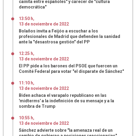
cainita entre españoles" y carecer de "cultura
democrática"
13:50 h
,
13
de
noviembre
de
2022
Bolaños invita a Feijóo a escuchar a los
profesionales de Madrid que defienden la sanidad
ante la "desastrosa gestión" del PP
12:25 h
,
13
de
noviembre
de
2022
El PP pide a los barones del PSOE que fuercen un
Comité Federal para votar "el disparate de Sánchez"
11:10 h
,
13
de
noviembre
de
2022
Biden achaca el varapalo republicano en las
'midterms' a la indefinición de su mensaje y a la
sombra de Trump
10:55 h
,
13
de
noviembre
de
2022
Sánchez advierte sobre "la amenaza real de un
cambio de gobierno a posiciones reaccionarias"