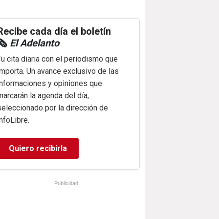
Recibe cada día el boletín
🗞️
El Adelanto
Tu cita diaria con el periodismo que
importa. Un avance exclusivo de las
informaciones y opiniones que
marcarán la agenda del día,
seleccionado por la dirección de
infoLibre.
Quiero recibirla
Publicidad