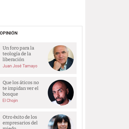
OPINIÓN
Un foro para la
teología de la
liberación
Juan José Tamayo
Que los áticos no
te impidan ver el
bosque
El Chojin
Otro éxito de los
empresarios del
miedo