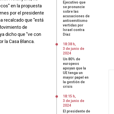
Ejecutivo que
ecos" en la propuesta
se pronuncie
sobre las
ernes por el presidente
acusaciones de
ha recalcado que "está
antisemitismo
vertidas por
Movimiento de
Israel contra
ya dicho que "ve con
Díaz
or la Casa Blanca.
18:38 h
,
3
de
junio
de
2024
Un 80% de
europeos
apoyan que la
UE tenga un
mayor papel en
la gestión de
crisis
18:15 h
,
3
de
junio
de
2024
El presidente de