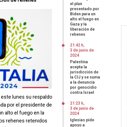
el plan
presentado por
Biden para un
alto el fuego en
Gaza y la
liberación de
rehenes
21:42 h
,
3
de
junio
de
2024
Palestina
acepta la
jurisdicción de
la CIJ y se suma
a la denuncia
por genocidio
contra Israel
 este lunes su respaldo
21:23 h
,
tada por el presidente de
3
de
junio
de
n alto el fuego en la
2024
 los rehenes retenidos
Iglesias pide
apoyo a