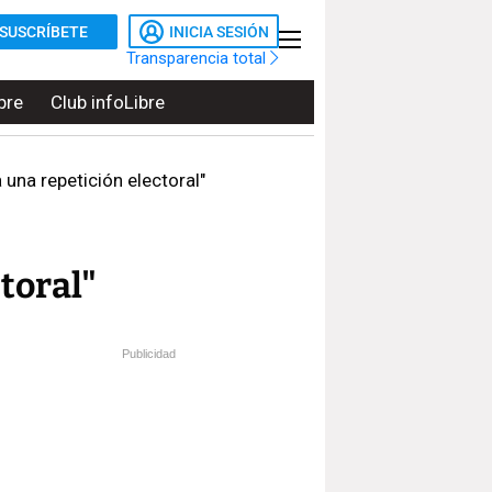
SUSCRÍBETE
INICIA SESIÓN
Transparencia total
bre
Club infoLibre
una repetición electoral"
toral"
Publicidad