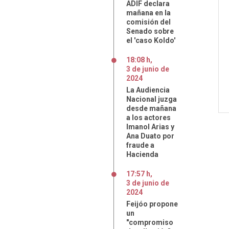
ADIF declara
mañana en la
comisión del
Senado sobre
el 'caso Koldo'
18:08 h
,
3
de
junio
de
2024
La Audiencia
Nacional juzga
desde mañana
a los actores
Imanol Arias y
Ana Duato por
fraude a
Hacienda
17:57 h
,
3
de
junio
de
2024
Feijóo propone
un
"compromiso