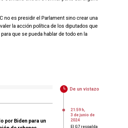
C no es presidir el Parlament sino crear una
valer la acción política de los diputados que
y para que se pueda hablar de todo en la
De un vistazo
21:59 h
,
3
de
junio
de
do por Biden para un
2024
El G7 respalda
ación de rehenes