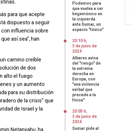
estinas.
Podemos para
que vuelva a ser
ás para que acepte
hegemónico en
la izquierda
stá dispuesto a seguir
ante Sumar, un
espacio "tóxico"
 con influencia sobre
que así sea", han
20:10 h
,
3
de
junio
de
2024
Albares avisa
"un camino creíble
del "riesgo" de
 solución de dos
la extrema
derecha en
n alto el fuego
Europa, con
rehenes y un aumento
"una violencia
verbal que
uda para su distribución
precede a la
uradero de la crisis" que
física"
idad de Israel y la
20:05 h
,
3
de
junio
de
2024
Sumar pide al
jamin Netanyahu, ha