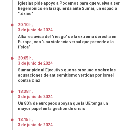
Iglesias pide apoyo a Podemos para que vuelva a ser
hegemónico en la izquierda ante Sumar, un espacio
"tóxico"
20:10 h
,
3
de
junio
de
2024
Albares avisa del "riesgo" de la extrema derecha en
Europa, con "una violencia verbal que precede a la
física"
20:05 h
,
3
de
junio
de
2024
Sumar pide al Ejecutivo que se pronuncie sobre las
acusaciones de antisemitismo vertidas por Israel
contra Díaz
18:38 h
,
3
de
junio
de
2024
Un 80% de europeos apoyan que la UE tenga un
mayor papel en la gestión de crisis
18:15 h
,
3
de
junio
de
2024