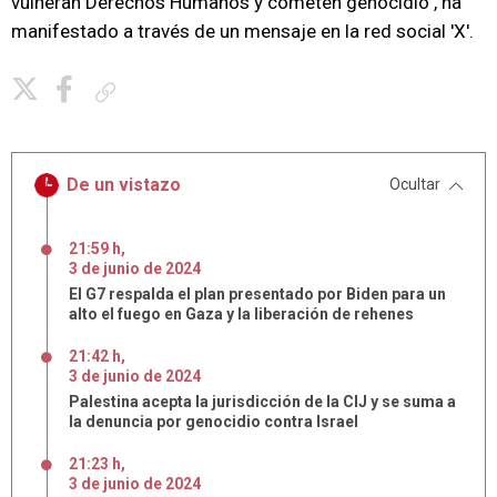
vulneran Derechos Humanos y cometen genocidio", ha
manifestado a través de un mensaje en la red social 'X'.
Copiar enlace
De un vistazo
Ocultar
21:59 h
,
3
de
junio
de
2024
El G7 respalda el plan presentado por Biden para un
alto el fuego en Gaza y la liberación de rehenes
21:42 h
,
3
de
junio
de
2024
Palestina acepta la jurisdicción de la CIJ y se suma a
la denuncia por genocidio contra Israel
21:23 h
,
3
de
junio
de
2024