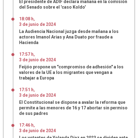
El presidente de ADIF declara mañana en la comisión
del Senado sobre el 'caso Koldo'
18:08 h
,
3
de
junio
de
2024
La Audiencia Nacional juzga desde mañana a los
actores Imanol Arias y Ana Duato por fraude a
Hacienda
17:57 h
,
3
de
junio
de
2024
Feijóo propone un "compromiso de adhesión" a los
valores de la UE a los migrantes que vengan a
trabajar a Europa
17:51 h
,
3
de
junio
de
2024
El Constitucional se dispone a avalar la reforma que
permite a las menores de 16 y 17 abortar sin permiso
de sus padres
17:46 h
,
3
de
junio
de
2024
Los votantes de Yolanda Díaz en 2023 se dividen ante