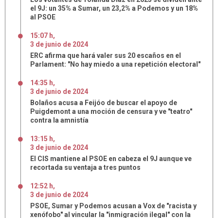
el 9J: un 35% a Sumar, un 23,2% a Podemos y un 18%
al PSOE
15:07 h
,
3
de
junio
de
2024
ERC afirma que hará valer sus 20 escaños en el
Parlament: "No hay miedo a una repetición electoral"
14:35 h
,
3
de
junio
de
2024
Bolaños acusa a Feijóo de buscar el apoyo de
Puigdemont a una moción de censura y ve "teatro"
contra la amnistía
13:15 h
,
3
de
junio
de
2024
El CIS mantiene al PSOE en cabeza el 9J aunque ve
recortada su ventaja a tres puntos
12:52 h
,
3
de
junio
de
2024
PSOE, Sumar y Podemos acusan a Vox de "racista y
xenófobo" al vincular la "inmigración ilegal" con la