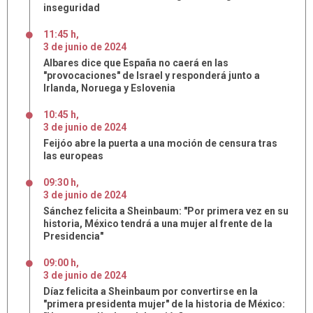
inseguridad
11:45 h
,
3
de
junio
de
2024
Albares dice que España no caerá en las
"provocaciones" de Israel y responderá junto a
Irlanda, Noruega y Eslovenia
10:45 h
,
3
de
junio
de
2024
Feijóo abre la puerta a una moción de censura tras
las europeas
09:30 h
,
3
de
junio
de
2024
Sánchez felicita a Sheinbaum: "Por primera vez en su
historia, México tendrá a una mujer al frente de la
Presidencia"
09:00 h
,
3
de
junio
de
2024
Díaz felicita a Sheinbaum por convertirse en la
"primera presidenta mujer" de la historia de México: