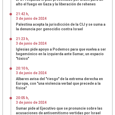
alto el fuego en Gaza y la liberación de rehenes
21:42 h
,
3
de
junio
de
2024
Palestina acepta la jurisdicción de la CIJ y se suma a
la denuncia por genocidio contra Israel
21:23 h
,
3
de
junio
de
2024
Iglesias pide apoyo a Podemos para que vuelva a ser
hegemónico en la izquierda ante Sumar, un espacio
"tóxico"
20:10 h
,
3
de
junio
de
2024
Albares avisa del "riesgo" de la extrema derecha en
Europa, con "una violencia verbal que precede a la
física"
20:05 h
,
3
de
junio
de
2024
Sumar pide al Ejecutivo que se pronuncie sobre las
acusaciones de antisemitismo vertidas por Israel