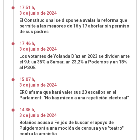
17:51 h
,
3
de
junio
de
2024
El Constitucional se dispone a avalar la reforma que
permite a las menores de 16 y 17 abortar sin permiso
de sus padres
17:46 h
,
3
de
junio
de
2024
Los votantes de Yolanda Díaz en 2023 se dividen ante
el 9J: un 35% a Sumar, un 23,2% a Podemos y un 18%
al PSOE
15:07 h
,
3
de
junio
de
2024
ERC afirma que hará valer sus 20 escaños en el
Parlament: "No hay miedo a una repetición electoral"
14:35 h
,
3
de
junio
de
2024
Bolaños acusa a Feijóo de buscar el apoyo de
Puigdemont a una moción de censura y ve "teatro"
contra la amnistía