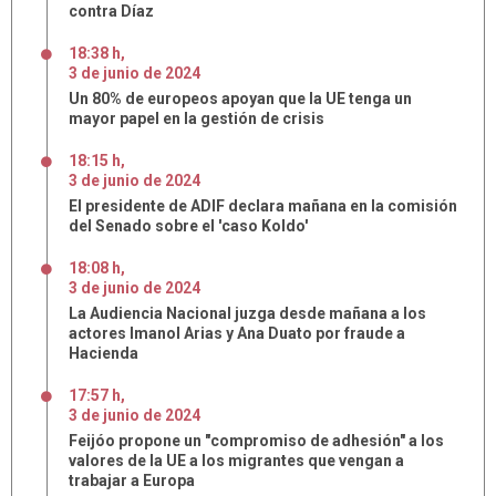
contra Díaz
18:38 h
,
3
de
junio
de
2024
Un 80% de europeos apoyan que la UE tenga un
mayor papel en la gestión de crisis
18:15 h
,
3
de
junio
de
2024
El presidente de ADIF declara mañana en la comisión
del Senado sobre el 'caso Koldo'
18:08 h
,
3
de
junio
de
2024
La Audiencia Nacional juzga desde mañana a los
actores Imanol Arias y Ana Duato por fraude a
Hacienda
17:57 h
,
3
de
junio
de
2024
Feijóo propone un "compromiso de adhesión" a los
valores de la UE a los migrantes que vengan a
trabajar a Europa