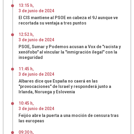
13:15 h
,
3
de
junio
de
2024
El CIS mantiene al PSOE en cabeza el 9J aunque ve
recortada su ventaja a tres puntos
12:52 h
,
3
de
junio
de
2024
PSOE, Sumar y Podemos acusan a Vox de "racista y
xenófobo" al vincular la "inmigración ilegal" con la
inseguridad
11:45 h
,
3
de
junio
de
2024
Albares dice que España no caerá en las
"provocaciones" de Israel y responderá junto a
Irlanda, Noruega y Eslovenia
10:45 h
,
3
de
junio
de
2024
Feijóo abre la puerta a una moción de censura tras
las europeas
09:30 h
,