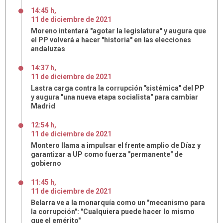
14:45 h
,
11
de
diciembre
de
2021
Moreno intentará "agotar la legislatura" y augura que
el PP volverá a hacer "historia" en las elecciones
andaluzas
14:37 h
,
11
de
diciembre
de
2021
Lastra carga contra la corrupción "sistémica" del PP
y augura "una nueva etapa socialista" para cambiar
Madrid
12:54 h
,
11
de
diciembre
de
2021
Montero llama a impulsar el frente amplio de Díaz y
garantizar a UP como fuerza "permanente" de
gobierno
11:45 h
,
11
de
diciembre
de
2021
Belarra ve a la monarquía como un "mecanismo para
la corrupción": "Cualquiera puede hacer lo mismo
que el emérito"