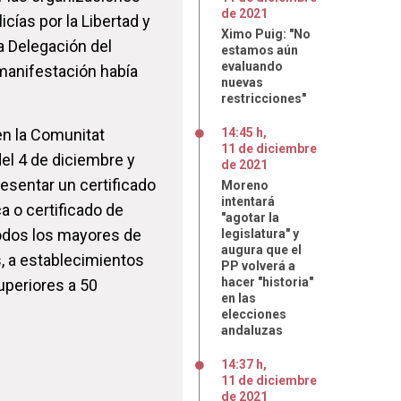
de
2021
licías por la Libertad y
Ximo Puig: "No
la Delegación del
estamos aún
evaluando
manifestación había
nuevas
restricciones"
en la Comunitat
14:45 h
,
11
de
diciembre
el 4 de diciembre y
de
2021
esentar un certificado
Moreno
intentará
a o certificado de
"agotar la
todos los mayores de
legislatura" y
augura que el
s, a establecimientos
PP volverá a
hacer "historia"
uperiores a 50
en las
elecciones
andaluzas
14:37 h
,
11
de
diciembre
de
2021