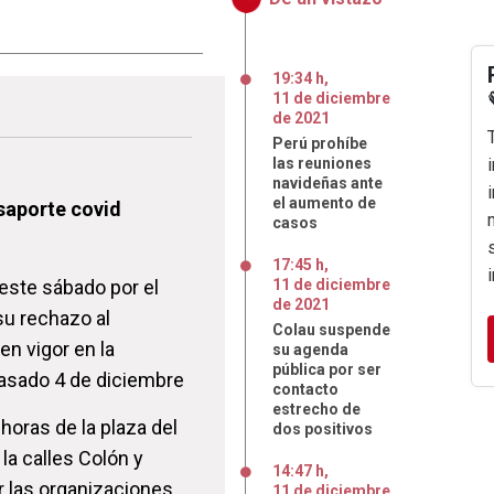
19:34 h
,
11
de
diciembre
de
2021
Perú prohíbe
las reuniones
navideñas ante
el aumento de
saporte covid
casos
17:45 h
,
este sábado por el
11
de
diciembre
de
2021
su rechazo al
Colau suspende
n vigor en la
su agenda
pública por ser
asado 4 de diciembre
contacto
estrecho de
horas de la plaza del
dos positivos
a calles Colón y
14:47 h
,
r las organizaciones
11
de
diciembre