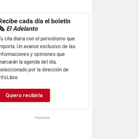
Recibe cada día el boletín
🗞️
El Adelanto
Tu cita diaria con el periodismo que
importa. Un avance exclusivo de las
informaciones y opiniones que
marcarán la agenda del día,
seleccionado por la dirección de
infoLibre.
Quiero recibirla
Publicidad