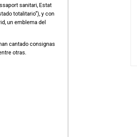
saport sanitari, Estat
stado totalitario"), y con
avid, un emblema del
 han cantado consignas
ntre otras.