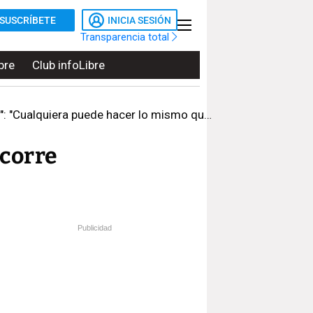
SUSCRÍBETE
INICIA SESIÓN
Transparencia total
bre
Club infoLibre
quiera puede hacer lo mismo que el emérito"
ecorre
Publicidad