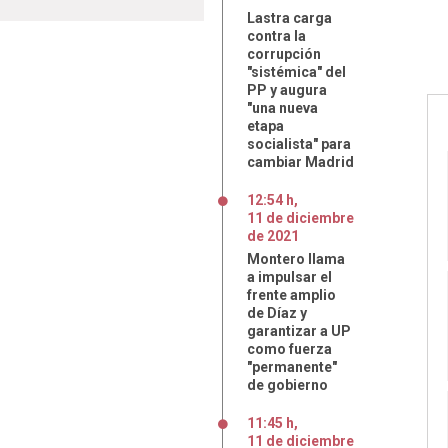
Lastra carga
contra la
corrupción
"sistémica" del
PP y augura
"una nueva
etapa
socialista" para
cambiar Madrid
12:54 h
,
11
de
diciembre
de
2021
Montero llama
a impulsar el
frente amplio
de Díaz y
garantizar a UP
como fuerza
"permanente"
de gobierno
11:45 h
,
11
de
diciembre