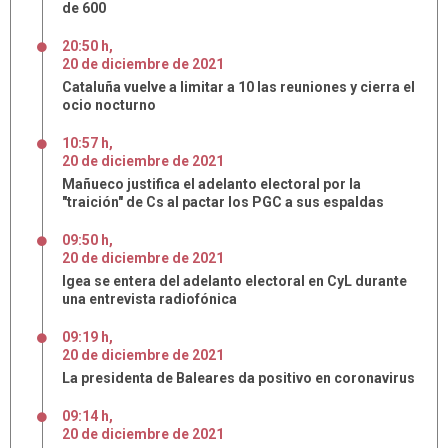
de 600
20:50 h
,
20
de
diciembre
de
2021
Cataluña vuelve a limitar a 10 las reuniones y cierra el
ocio nocturno
10:57 h
,
20
de
diciembre
de
2021
Mañueco justifica el adelanto electoral por la
"traición" de Cs al pactar los PGC a sus espaldas
09:50 h
,
20
de
diciembre
de
2021
Igea se entera del adelanto electoral en CyL durante
una entrevista radiofónica
09:19 h
,
20
de
diciembre
de
2021
La presidenta de Baleares da positivo en coronavirus
09:14 h
,
20
de
diciembre
de
2021