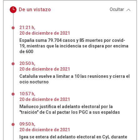
De un vistazo
Ocultar
21:21 h
,
20
de
diciembre
de
2021
España suma 79.704 casos y 85 muertes por covid-
19, mientras que la incidencia se dispara por encima
de 600
20:50 h
,
20
de
diciembre
de
2021
Cataluña vuelve a limitar a 10 las reuniones y cierra el
ocio nocturno
10:57 h
,
20
de
diciembre
de
2021
Mañueco justifica el adelanto electoral por la
"traición" de Cs al pactar los PGC a sus espaldas
09:50 h
,
20
de
diciembre
de
2021
Igea se entera del adelanto electoral en CyL durante