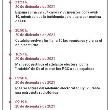
21:21 h
,
20
de
diciembre
de
2021
España suma 79.704 casos y 85 muertes por covid-
19, mientras que la incidencia se dispara por encima
de 600
20:50 h
,
20
de
diciembre
de
2021
Cataluña vuelve a limitar a 10 las reuniones y cierra el
ocio nocturno
10:57 h
,
20
de
diciembre
de
2021
Mañueco justifica el adelanto electoral por la
"traición" de Cs al pactar los PGC a sus espaldas
09:50 h
,
20
de
diciembre
de
2021
Igea se entera del adelanto electoral en CyL durante
una entrevista radiofónica
09:19 h
,
20
de
diciembre
de
2021