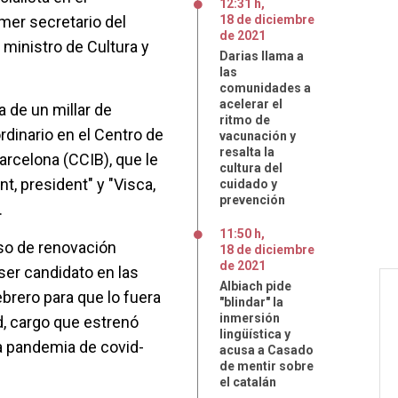
12:31 h
,
imer secretario del
18
de
diciembre
de
2021
 ministro de Cultura y
Darias llama a
las
comunidades a
acelerar el
a de un millar de
ritmo de
rdinario en el Centro de
vacunación y
resalta la
rcelona (CCIB), que le
cultura del
t, president" y "Visca,
cuidado y
prevención
.
11:50 h
,
so de renovación
18
de
diciembre
de
2021
ser candidato en las
Albiach pide
brero para que lo fuera
"blindar" la
inmersión
d, cargo que estrenó
lingüística y
a pandemia de covid-
acusa a Casado
de mentir sobre
el catalán