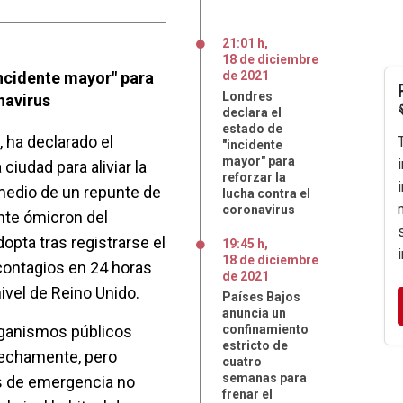
21:01 h
,
18
de
diciembre
incidente mayor" para
de
2021
Londres
navirus
declara el
estado de
, ha declarado el
"incidente
mayor" para
ciudad para aliviar la
reforzar la
medio de un repunte de
lucha contra el
coronavirus
ante ómicron del
opta tras registrarse el
19:45 h
,
18
de
diciembre
contagios en 24 horas
de
2021
nivel de Reino Unido.
Países Bajos
anuncia un
rganismos públicos
confinamiento
estricto de
rechamente, pero
cuatro
semanas para
os de emergencia no
frenar el