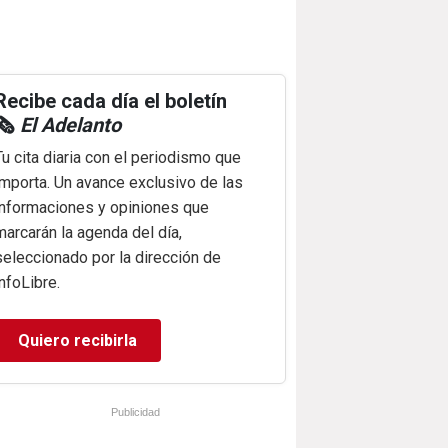
Recibe cada día el boletín
🗞️
El Adelanto
Tu cita diaria con el periodismo que
importa. Un avance exclusivo de las
informaciones y opiniones que
marcarán la agenda del día,
seleccionado por la dirección de
infoLibre.
Quiero recibirla
Publicidad