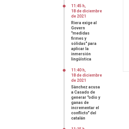
11:45 h
,
18
de
diciembre
de
2021
Riera exige al
Govern
"medidas
firmes y
sólidas" para
aplicar la
inmersión
lingüística
11:40 h
,
18
de
diciembre
de
2021
Sànchez acusa
a Casado de
generar "odio y
ganas de
incrementar el
conflicto" del
catalán