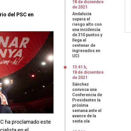
18
de
diciembre
de
2021
rio del PSC en
Andalucía
supera el
riesgo alto con
una incidencia
de 310 puntos y
llega al
centenar de
ingresados en
UCI
13:41 h
,
18
de
diciembre
de
2021
Sánchez
convoca una
Conferencia de
Presidentes la
próxima
semana ante el
avance de la
PSC ha proclamado este
sexta ola
ialista en el