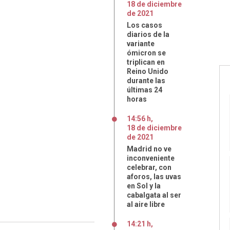
18
de
diciembre
de
2021
Los casos
diarios de la
variante
ómicron se
triplican en
Reino Unido
durante las
últimas 24
horas
14:56 h
,
18
de
diciembre
de
2021
Madrid no ve
inconveniente
celebrar, con
aforos, las uvas
en Sol y la
cabalgata al ser
al aire libre
14:21 h
,