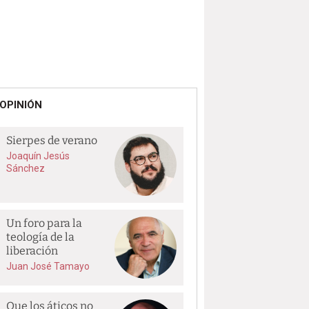
OPINIÓN
Sierpes de verano
Joaquín Jesús
Sánchez
Un foro para la
teología de la
liberación
Juan José Tamayo
Que los áticos no