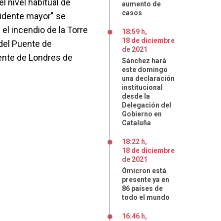
l nivel habitual de
aumento de
casos
cidente mayor" se
el incendio de la Torre
18:59 h
,
18
de
diciembre
 del Puente de
de
2021
ente de Londres de
Sánchez hará
este domingo
una declaración
institucional
desde la
Delegación del
Gobierno en
Cataluña
18:22 h
,
18
de
diciembre
de
2021
Ómicron está
presente ya en
86 países de
todo el mundo
16:46 h
,