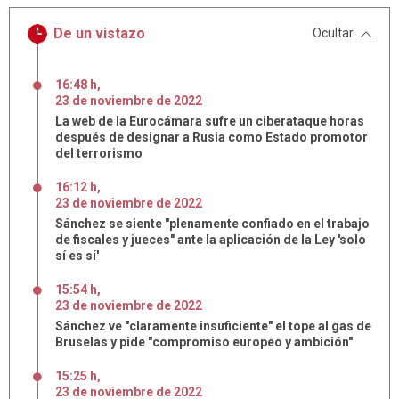
De un vistazo
Ocultar
16:48 h
,
23
de
noviembre
de
2022
La web de la Eurocámara sufre un ciberataque horas
después de designar a Rusia como Estado promotor
del terrorismo
16:12 h
,
23
de
noviembre
de
2022
Sánchez se siente "plenamente confiado en el trabajo
de fiscales y jueces" ante la aplicación de la Ley 'solo
sí es sí'
15:54 h
,
23
de
noviembre
de
2022
Sánchez ve "claramente insuficiente" el tope al gas de
Bruselas y pide "compromiso europeo y ambición"
15:25 h
,
23
de
noviembre
de
2022