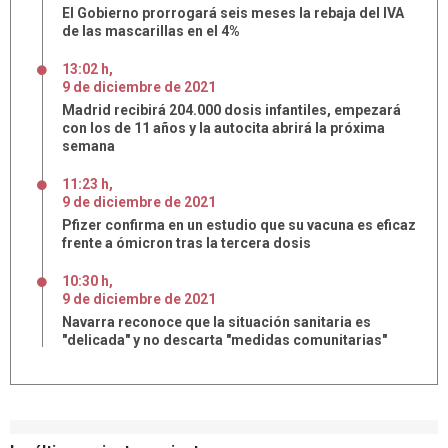
El Gobierno prorrogará seis meses la rebaja del IVA
de las mascarillas en el 4%
13:02 h
,
9
de
diciembre
de
2021
Madrid recibirá 204.000 dosis infantiles, empezará
con los de 11 años y la autocita abrirá la próxima
semana
11:23 h
,
9
de
diciembre
de
2021
Pfizer confirma en un estudio que su vacuna es eficaz
frente a ómicron tras la tercera dosis
10:30 h
,
9
de
diciembre
de
2021
Navarra reconoce que la situación sanitaria es
"delicada" y no descarta "medidas comunitarias"