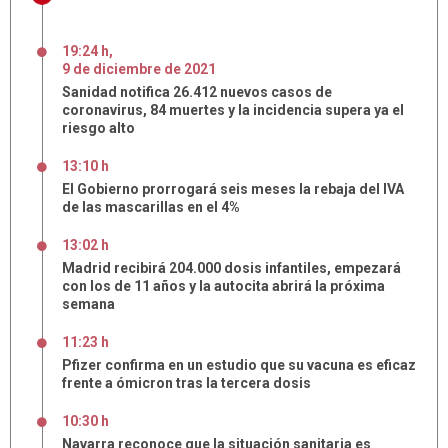
19:24 h
,
9
de
diciembre
de
2021
Sanidad notifica 26.412 nuevos casos de
coronavirus, 84 muertes y la incidencia supera ya el
riesgo alto
13:10 h
El Gobierno prorrogará seis meses la rebaja del IVA
de las mascarillas en el 4%
13:02 h
Madrid recibirá 204.000 dosis infantiles, empezará
con los de 11 años y la autocita abrirá la próxima
semana
11:23 h
Pfizer confirma en un estudio que su vacuna es eficaz
frente a ómicron tras la tercera dosis
10:30 h
Navarra reconoce que la situación sanitaria es