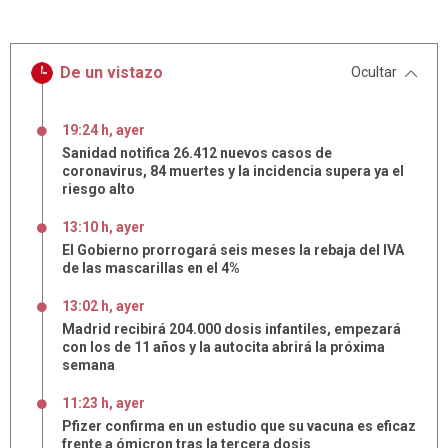
De un vistazo
Ocultar
19:24 h, ayer
Sanidad notifica 26.412 nuevos casos de
coronavirus, 84 muertes y la incidencia supera ya el
riesgo alto
13:10 h, ayer
El Gobierno prorrogará seis meses la rebaja del IVA
de las mascarillas en el 4%
13:02 h, ayer
Madrid recibirá 204.000 dosis infantiles, empezará
con los de 11 años y la autocita abrirá la próxima
semana
11:23 h, ayer
Pfizer confirma en un estudio que su vacuna es eficaz
frente a ómicron tras la tercera dosis