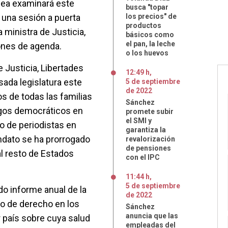
pea examinará este
busca "topar
 una sesión a puerta
los precios" de
productos
a ministra de Justicia,
básicos como
el pan, la leche
zones de agenda.
o los huevos
 Justicia, Libertades
12:49 h
,
asada legislatura este
5
de
septiembre
de
2022
s de todas las familias
Sánchez
esgos democráticos en
promete subir
el SMI y
to de periodistas en
garantiza la
dato se ha prorrogado
revalorización
de pensiones
l resto de Estados
con el IPC
11:44 h
,
5
de
septiembre
do informe anual de la
de
2022
o de derecho en los
Sánchez
anuncia que las
r país sobre cuya salud
empleadas del