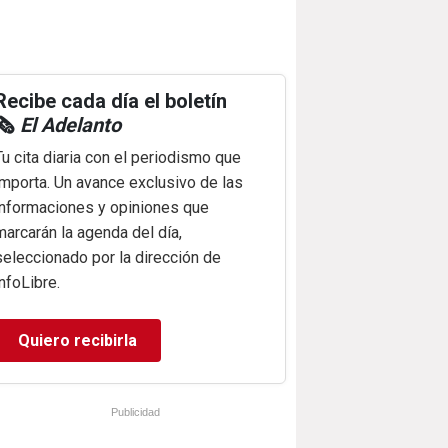
Recibe cada día el boletín
🗞️
El Adelanto
Tu cita diaria con el periodismo que
importa. Un avance exclusivo de las
informaciones y opiniones que
marcarán la agenda del día,
seleccionado por la dirección de
infoLibre.
Quiero recibirla
Publicidad