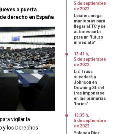
5
de
septiembre
jueves a puerta
de
2022
Lesmes niega
o de derecho en España
maniobras para
llegar al TC y se
autodescarta
para un "futuro
inmediato"
13:41 h
,
5
de
septiembre
de
2022
Liz Truss
sucederá a
Johnson en
Downing Street
tras imponerse
en las primarias
'tories'
13:35 h
,
ra vigilar la
5
de
septiembre
de
2022
o y los Derechos
Yolanda Díaz