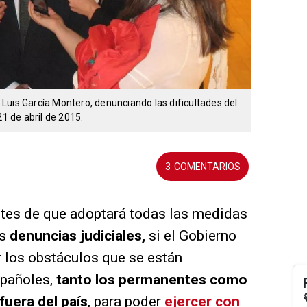
Luis García Montero, denunciando las dificultades del
21 de abril de 2015.
3
rtes de que adoptará todas las medidas
as
denuncias judiciales,
si el Gobierno
los obstáculos que se están
spañoles,
t
anto los permanentes como
uera del país
, para poder
ejercer con