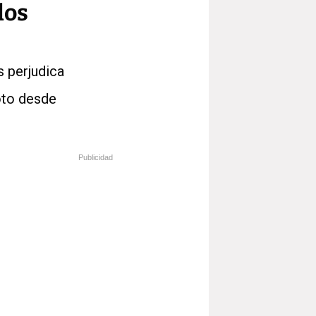
los
s perjudica
voto desde
Publicidad