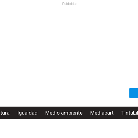
Publicidad
ltura
Igualdad
Medio ambiente
Mediapart
TintaLi