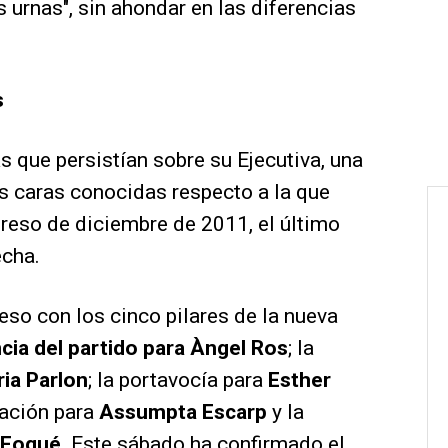
s urnas", sin ahondar en las diferencias
s
s que persistían sobre su Ejecutiva, una
 caras conocidas respecto a la que
reso de diciembre de 2011, el último
echa.
reso con los cinco pilares de la nueva
ncia del partido para Àngel Ros
; la
ria Parlon
; la portavocía para
Esther
zación para
Assumpta Escarp
y la
 Fogué
. Este sábado ha confirmado el