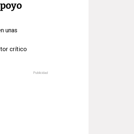
apoyo
en unas
or crítico
Publicidad