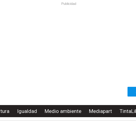
Publicidad
ltura
Igualdad
Medio ambiente
Mediapart
TintaLi