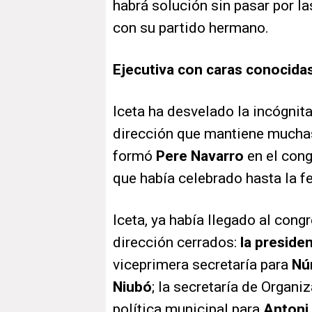
habrá solución sin pasar por la
con su partido hermano.
Ejecutiva con caras conocida
Iceta ha desvelado la incógnita
dirección que mantiene muchas
formó
Pere Navarro
en el cong
que había celebrado hasta la f
Iceta, ya había llegado al cong
dirección cerrados:
la preside
viceprimera secretaría para
Nú
Niubó
; la secretaría de Organi
política municipal para
Antoni