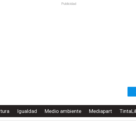
Publicidad
ltura
Igualdad
Medio ambiente
Mediapart
TintaLi