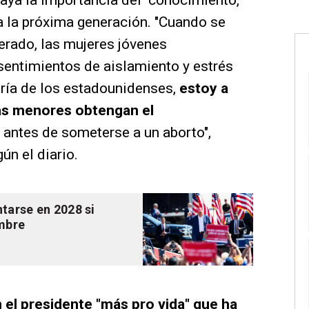
aya la importancia del "conocimiento,
ra la próxima generación. "Cuando se
erado, las mujeres jóvenes
entimientos de aislamiento y estrés
oría de los estadounidenses,
estoy a
las menores obtengan el
s
antes de someterse a un aborto",
ún el diario.
tarse en 2028 si
embre
n
el presidente "más pro vida" que ha