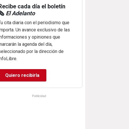
Recibe cada día el boletín
🗞️
El Adelanto
Tu cita diaria con el periodismo que
importa. Un avance exclusivo de las
informaciones y opiniones que
marcarán la agenda del día,
seleccionado por la dirección de
infoLibre.
Quiero recibirla
Publicidad