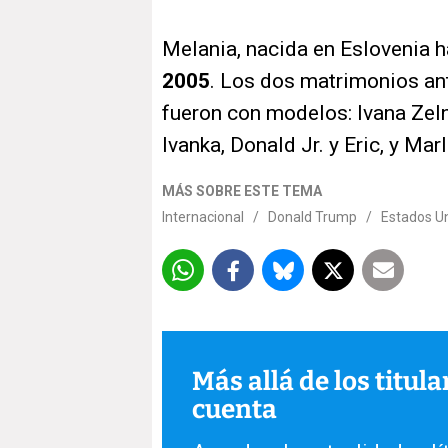
Melania, nacida en Eslovenia 
2005
. Los dos matrimonios an
fueron con modelos: Ivana Zelní
Ivanka, Donald Jr. y Eric, y Ma
MÁS SOBRE ESTE TEMA
Internacional
/
Donald Trump
/
Estados U
Más allá de los titul
cuenta