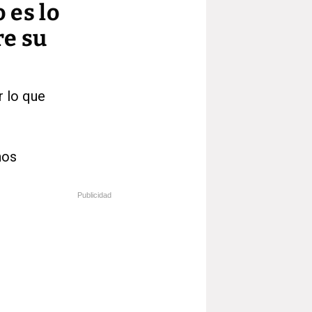
 es lo
re su
r lo que
nos
Publicidad