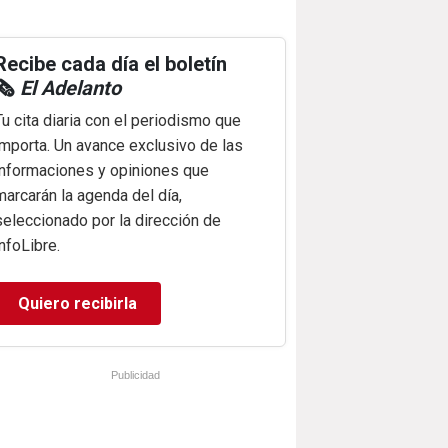
Recibe cada día el boletín
🗞️
El Adelanto
Tu cita diaria con el periodismo que
importa. Un avance exclusivo de las
informaciones y opiniones que
marcarán la agenda del día,
seleccionado por la dirección de
infoLibre.
Quiero recibirla
Publicidad