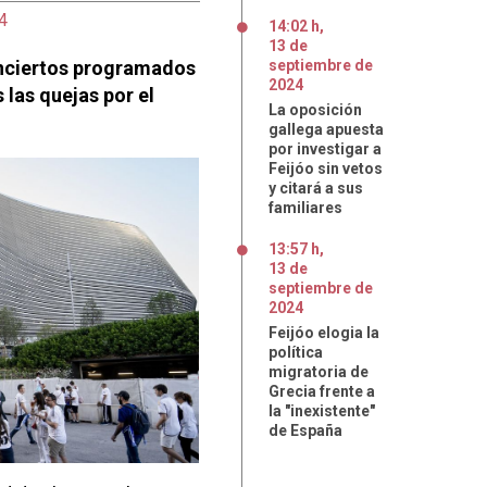
4
14:02 h
,
13
de
onciertos programados
septiembre
de
2024
 las quejas por el
La oposición
gallega apuesta
por investigar a
Feijóo sin vetos
y citará a sus
familiares
13:57 h
,
13
de
septiembre
de
2024
Feijóo elogia la
política
migratoria de
Grecia frente a
la "inexistente"
de España