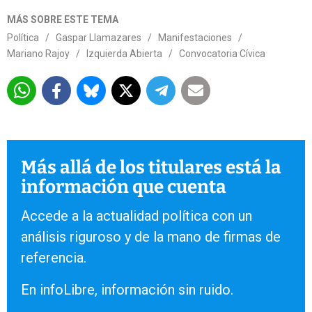
MÁS SOBRE ESTE TEMA
Política
/
Gaspar Llamazares
/
Manifestaciones
/
Mariano Rajoy
/
Izquierda Abierta
/
Convocatoria Cívica
Más allá de los titulares está la
información que cuenta
Accede a la actualidad política con un
análisis riguroso y de la mano de firmas de
referencia.
En infoLibre, información sin ruido.