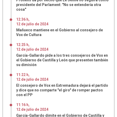
Prohens da por hecho que Le Senne no seguirá como
presidente del Parlament: "No se entendería otra
cosa"
12:36 h
,
12
de
julio
de
2024
Mañueco mantiene en el Gobierno al consejero de
Vox de Cultura
12:25 h
,
12
de
julio
de
2024
García-Gallardo pide a los tres consejeros de Vox en
el Gobierno de Castilla y León que presenten también
su dimisión
11:22 h
,
12
de
julio
de
2024
El consejero de Vox en Extremadura dejará el partido
y dice que no comparte "el giro" de romper pactos
con el PP
11:16 h
,
12
de
julio
de
2024
García-Gallardo dimite en el Gobierno de Castilla y