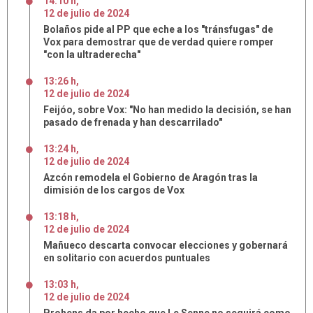
14:10 h
,
12
de
julio
de
2024
Bolaños pide al PP que eche a los "tránsfugas" de
Vox para demostrar que de verdad quiere romper
"con la ultraderecha"
13:26 h
,
12
de
julio
de
2024
Feijóo, sobre Vox: "No han medido la decisión, se han
pasado de frenada y han descarrilado"
13:24 h
,
12
de
julio
de
2024
Azcón remodela el Gobierno de Aragón tras la
dimisión de los cargos de Vox
13:18 h
,
12
de
julio
de
2024
Mañueco descarta convocar elecciones y gobernará
en solitario con acuerdos puntuales
13:03 h
,
12
de
julio
de
2024